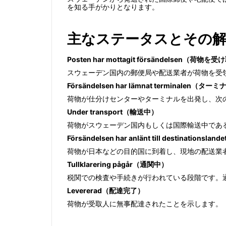
を知る手がかりとなります。
主なステータスとその
Posten har mottagit försändelsen（荷
スウェーデン国内の郵便局や配送業者が荷物を受
Försändelsen har lämnat terminalen
荷物が仕分けセンターやターミナルを出発し、次
Under transport（輸送中）
荷物がスウェーデン国内もしくは国際輸送中であ
Försändelsen har anlänt till destinati
荷物が日本などの目的国に到着し、現地の配送業
Tullklarering pågår（通関中）
税関での検査や手続きが行われている段階です。
Levererad（配達完了）
荷物が受取人に無事配達されたことを示します。