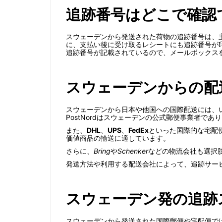
追跡番号はどこで確認
スウェーデンから発送された荷物の追跡番号は、
に、支払い後に受け取るレシートにも追跡番号が
追跡番号が記載されているので、メールボックス
スウェーデンからの配
スウェーデンから日本や他国への国際配送には、
PostNordはスウェーデンの公式郵便事業者
また、
DHL
、
UPS
、
FedEx
といった国際的な宅配
価値商品の輸送に適しています。
さらに、
Bring
や
Schenker
などの物流会社も選択
発送方法や利用する配送会社によって、追跡サー
スウェーデン発の追跡
スウェーデンから発送された国際郵便や宅配便で