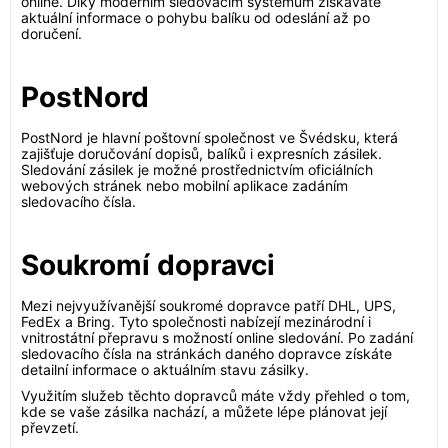
online. Díky moderním sledovacím systémům získáváte
aktuální informace o pohybu balíku od odeslání až po
doručení.
PostNord
PostNord je hlavní poštovní společnost ve Švédsku, která
zajišťuje doručování dopisů, balíků i expresních zásilek.
Sledování zásilek je možné prostřednictvím oficiálních
webových stránek nebo mobilní aplikace zadáním
sledovacího čísla.
Soukromí dopravci
Mezi nejvyužívanější soukromé dopravce patří DHL, UPS,
FedEx a Bring. Tyto společnosti nabízejí mezinárodní i
vnitrostátní přepravu s možností online sledování. Po zadání
sledovacího čísla na stránkách daného dopravce získáte
detailní informace o aktuálním stavu zásilky.
Využitím služeb těchto dopravců máte vždy přehled o tom,
kde se vaše zásilka nachází, a můžete lépe plánovat její
převzetí.