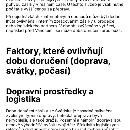
pohybu zásilky v reálném čase. U těchto služeb je však nutné
počítat s vyšší cenou za přepravu.
Při objednávkách z internetových obchodů může být dodací
lhůta ovlivněna i interním zpracováním zásilky u prodejce
nebo logistického partnera. V období zvýšeného vytížení,
například před Vánocemi, se může doba doručení prodloužit.
Faktory, které ovlivňují
dobu doručení (doprava,
svátky, počasí)
Dopravní prostředky a
logistika
Doba doručení zásilky ze Švédska je zásadně ovlivněna
zvoleným typem dopravy. Letecká přeprava bývá
nejrychlejší, ale také dražší. Pozemní a námořní doprava jsou
cenově výhodnější, avšak trvají déle. Efektivita logistických
řetězců a dostupnost přepravních kapacit mohou způsobit