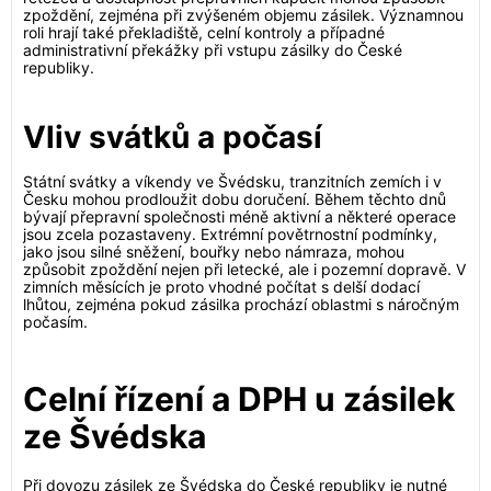
zpoždění, zejména při zvýšeném objemu zásilek. Významnou
roli hrají také překladiště, celní kontroly a případné
administrativní překážky při vstupu zásilky do České
republiky.
Vliv svátků a počasí
Státní svátky a víkendy ve Švédsku, tranzitních zemích i v
Česku mohou prodloužit dobu doručení. Během těchto dnů
bývají přepravní společnosti méně aktivní a některé operace
jsou zcela pozastaveny. Extrémní povětrnostní podmínky,
jako jsou silné sněžení, bouřky nebo námraza, mohou
způsobit zpoždění nejen při letecké, ale i pozemní dopravě. V
zimních měsících je proto vhodné počítat s delší dodací
lhůtou, zejména pokud zásilka prochází oblastmi s náročným
počasím.
Celní řízení a DPH u zásilek
ze Švédska
Při dovozu zásilek ze Švédska do České republiky je nutné