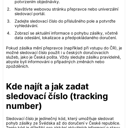
potvrzením objednávky.
Navštivte webovou stránku přepravce nebo univerzální
sledovací portál.
Zadejte sledovací číslo do příslušného pole a potvrďte
vyhledávání.
Zobrazí se aktuální informace o pohybu zásilky, včetně
data odeslání, lokalizace a předpokládaného doručení.
Pokud zásilka mění přepravce (například při vstupu do ČR), je
možné sledovací číslo použít i u českých doručovacích
služeb, jako je Česká pošta. Vždy sledujte zásilku pravidelně,
abyste byli informováni o případných změnách nebo
zpožděních.
Kde najít a jak zadat
sledovací číslo (tracking
number)
Sledovací číslo je jedinečný kód, který umožňuje sledovat
pohyb zásilky ze Švédska až do doručení v České republice.
Tento kód je důležitý pro získání aktuálních informací o stavu