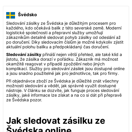
Švédsko
Sledování zásilky ze Švédska je důležitým procesem pro
každého, kdo očekává balík z této severské země. Moderní
logistické společnosti a přepravní služby umožňují
zákazníkům detailně sledovat pohyb zásilky od odeslání až
po doručení. Díky sledovacím číslům je možné kdykoliv zjistit
aktuální polohu balíku a předpokládaný čas doručení.
Sledování zásilky
přináší nejen větší přehled, ale také klid a
jistotu, že zásilka dorazí v pořádku. Zákazník má možnost
okamžitě reagovat v případě zpoždění nebo jiných
komplikací. Služby pro
sledování zásilek
jsou dostupné online
a jsou snadno použitelné jak pro jednotlivce, tak pro firmy.
Při objednávce zboží ze Švédska je důležité znát všechny
možnosti sledování a vědět, jak správně využít dostupné
nástroje. V článku se dozvíte, jak funguje proces sledování
zásilky, jaké informace lze získat a na co si dát při přepravě
ze Švédska pozor.
Jak sledovat zásilku ze
Švédska online