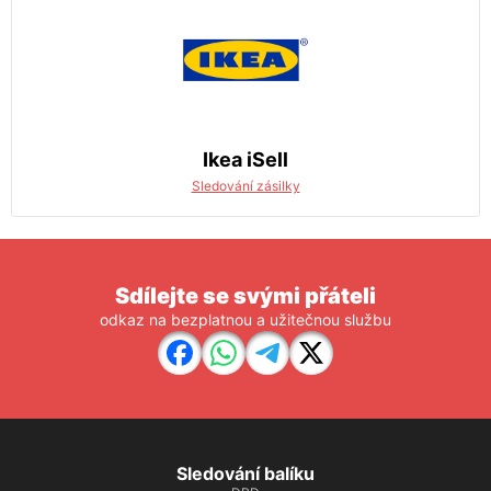
Ikea iSell
Sledování zásilky
Sdílejte se svými přáteli
odkaz na bezplatnou a užitečnou službu
Sledování balíku