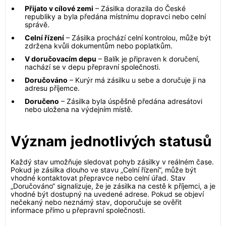
Přijato v cílové zemi
– Zásilka dorazila do České
republiky a byla předána místnímu dopravci nebo celní
správě.
Celní řízení
– Zásilka prochází celní kontrolou, může být
zdržena kvůli dokumentům nebo poplatkům.
V doručovacím depu
– Balík je připraven k doručení,
nachází se v depu přepravní společnosti.
Doručováno
– Kurýr má zásilku u sebe a doručuje ji na
adresu příjemce.
Doručeno
– Zásilka byla úspěšně předána adresátovi
nebo uložena na výdejním místě.
Význam jednotlivých statusů
Každý stav umožňuje sledovat pohyb zásilky v reálném čase.
Pokud je zásilka dlouho ve stavu „Celní řízení“, může být
vhodné kontaktovat přepravce nebo celní úřad. Stav
„Doručováno“ signalizuje, že je zásilka na cestě k příjemci, a je
vhodné být dostupný na uvedené adrese. Pokud se objeví
nečekaný nebo neznámý stav, doporučuje se ověřit
informace přímo u přepravní společnosti.