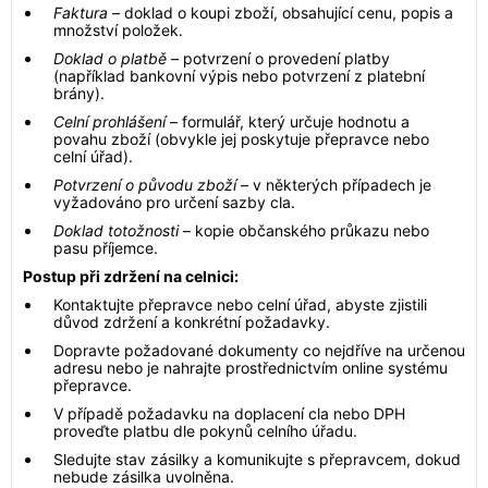
Faktura
– doklad o koupi zboží, obsahující cenu, popis a
množství položek.
Doklad o platbě
– potvrzení o provedení platby
(například bankovní výpis nebo potvrzení z platební
brány).
Celní prohlášení
– formulář, který určuje hodnotu a
povahu zboží (obvykle jej poskytuje přepravce nebo
celní úřad).
Potvrzení o původu zboží
– v některých případech je
vyžadováno pro určení sazby cla.
Doklad totožnosti
– kopie občanského průkazu nebo
pasu příjemce.
Postup při zdržení na celnici:
Kontaktujte přepravce nebo celní úřad, abyste zjistili
důvod zdržení a konkrétní požadavky.
Dopravte požadované dokumenty co nejdříve na určenou
adresu nebo je nahrajte prostřednictvím online systému
přepravce.
V případě požadavku na doplacení cla nebo DPH
proveďte platbu dle pokynů celního úřadu.
Sledujte stav zásilky a komunikujte s přepravcem, dokud
nebude zásilka uvolněna.