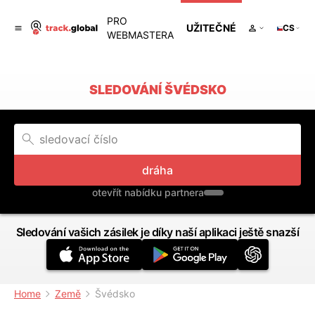
PRO
UŽITEČNÉ
CS
WEBMASTERA
SLEDOVÁNÍ ŠVÉDSKO
dráha
otevřít nabídku partnera
Sledování vašich zásilek je díky naší aplikaci ještě snazší
Home
Země
Švédsko