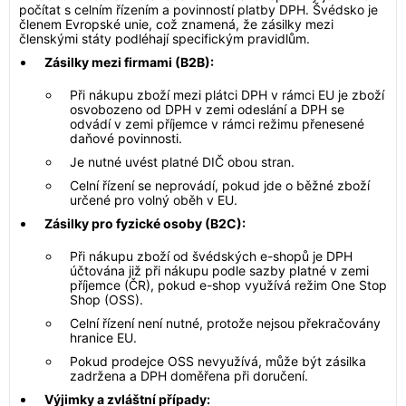
počítat s celním řízením a povinností platby DPH. Švédsko je
členem Evropské unie, což znamená, že zásilky mezi
členskými státy podléhají specifickým pravidlům.
Zásilky mezi firmami (B2B):
Při nákupu zboží mezi plátci DPH v rámci EU je zboží
osvobozeno od DPH v zemi odeslání a DPH se
odvádí v zemi příjemce v rámci režimu přenesené
daňové povinnosti.
Je nutné uvést platné DIČ obou stran.
Celní řízení se neprovádí, pokud jde o běžné zboží
určené pro volný oběh v EU.
Zásilky pro fyzické osoby (B2C):
Při nákupu zboží od švédských e-shopů je DPH
účtována již při nákupu podle sazby platné v zemi
příjemce (ČR), pokud e-shop využívá režim One Stop
Shop (OSS).
Celní řízení není nutné, protože nejsou překračovány
hranice EU.
Pokud prodejce OSS nevyužívá, může být zásilka
zadržena a DPH doměřena při doručení.
Výjimky a zvláštní případy: