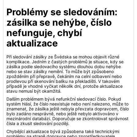
Problémy se sledováním:
zásilka se nehýbe, číslo
nefunguje, chybí
aktualizace
Při sledování zásilky ze Švédska se mohou objevit různé
komplikace. Jedním z častých problémů je situace, kdy se
zásilka podle sledovacího systému dlouhou dobu nehýbe
nebo se stav zásilky nemění. To může být způsobeno
zpožděním při přepravě, čekáním na celní odbavení nebo
prodlevou při skenování balíku na překladišti. V takovém
případě je vhodné vyčkat několik dní, protože aktualizace
stavu nemusí být okamžitá.
Dalším problémem bývá nefunkční sledovací číslo. Pokud
systém hlásí, že číslo neexistuje nebo není nalezeno, může to
znamenat, že zásilka ještě nebyla převzata dopravcem, číslo
bylo zadáno nesprávně, nebo ještě nebylo aktivováno v
mezinárodní databázi. Doporučuje se zkontrolovat správnost
čísla a zkusit sledování později.
Chybějící aktualizace bývá způsobena také technickými
problémy na straně dopravce nebo zprostředkovatele