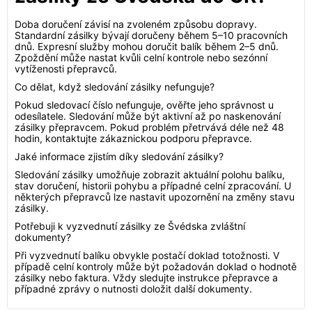
Doba doručení závisí na zvoleném způsobu dopravy.
Standardní zásilky bývají doručeny během 5–10 pracovních
dnů. Expresní služby mohou doručit balík během 2–5 dnů.
Zpoždění může nastat kvůli celní kontrole nebo sezónní
vytíženosti přepravců.
Co dělat, když sledování zásilky nefunguje?
Pokud sledovací číslo nefunguje, ověřte jeho správnost u
odesílatele. Sledování může být aktivní až po naskenování
zásilky přepravcem. Pokud problém přetrvává déle než 48
hodin, kontaktujte zákaznickou podporu přepravce.
Jaké informace zjistím díky sledování zásilky?
Sledování zásilky umožňuje zobrazit aktuální polohu balíku,
stav doručení, historii pohybu a případné celní zpracování. U
některých přepravců lze nastavit upozornění na změny stavu
zásilky.
Potřebuji k vyzvednutí zásilky ze Švédska zvláštní
dokumenty?
Při vyzvednutí balíku obvykle postačí doklad totožnosti. V
případě celní kontroly může být požadován doklad o hodnotě
zásilky nebo faktura. Vždy sledujte instrukce přepravce a
případné zprávy o nutnosti doložit další dokumenty.