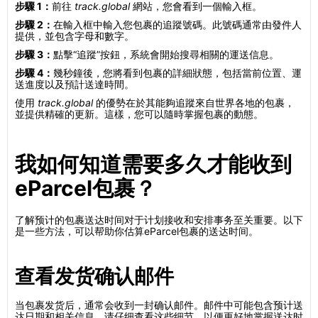
步驟 1：
前往
track.global
網站，您會看到一個輸入框。
步驟 2：
在輸入框中輸入您包裹的追蹤號碼。此號碼通常由發件人
提供，並包含字母和數字。
步驟 3：
點擊“追蹤”按鈕，系統會開始搜尋相關的運送信息。
步驟 4：
幾秒鐘後，您將看到包裹的詳細狀態，包括當前位置、運
送進度以及預計送達時間。
使用
track.global
的優勢在於其能夠追蹤來自世界各地的包裹，
並提供精確的更新。這樣，您可以隨時掌握包裹的動態。
我如何知道需要多久才能收到
eParcel包裹？
了解预计的包裹送达时间对于计划接收和安排事务至关重要。以下
是一些方法，可以帮助你估算eParcel包裹的送达时间。
查看发货确认邮件
当包裹发货后，通常会收到一封确认邮件。邮件中可能包含预计送
达日期和相关信息。请仔细查看这些细节，以便更好地掌握送达时