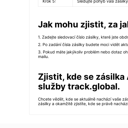
Krok 5:
Sledujte pohyb vaší zásilk
Jak mohu zjistit, za 
1. Zadejte sledovací číslo zásilky, které jste ob
2. Po zadání čísla zásilky budete moci vidět ak
3. Pokud máte jakýkoliv problém nebo dotaz ohl
mailu.
Zjistit, kde se zásil
služby track.global.
Chcete vědět, kde se aktuálně nachází vaše zási
zásilky a okamžitě zjistíte, kde se právě nachá