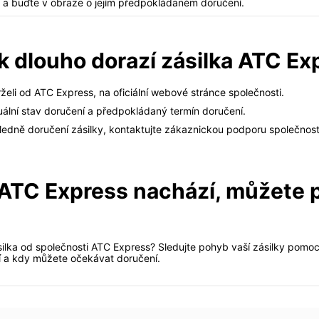
y a buďte v obraze o jejím předpokládaném doručení.
jak dlouho dorazí zásilka ATC E
drželi od ATC Express, na oficiální webové stránce společnosti.
tuální stav doručení a předpokládaný termín doručení.
edně doručení zásilky, kontaktujte zákaznickou podporu společnost
ka ATC Express nachází, můžete
lka od společnosti ATC Express? Sledujte pohyb vaší zásilky pomocí 
zí a kdy můžete očekávat doručení.