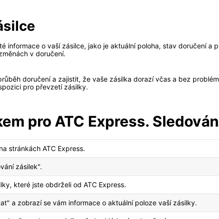
ásilce
é informace o vaší zásilce, jako je aktuální poloha, stav doručení 
 změnách v doručení.
ůběh doručení a zajistit, že vaše zásilka dorazí včas a bez problé
spozici pro převzetí zásilky.
kem pro ATC Express. Sledován
 na stránkách ATC Express.
vání zásilek".
ilky, které jste obdrželi od ATC Express.
vat" a zobrazí se vám informace o aktuální poloze vaší zásilky.