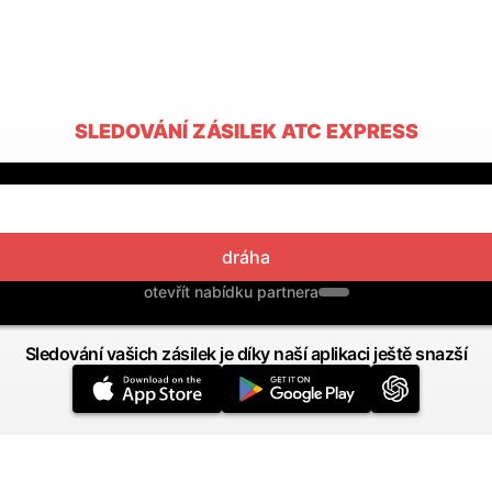
SLEDOVÁNÍ ZÁSILEK ATC EXPRESS
dráha
otevřít nabídku partnera
Sledování vašich zásilek je díky naší aplikaci ještě snazší