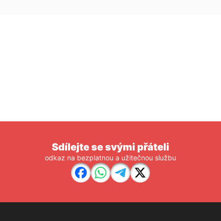
Sdílejte se svými přáteli
odkaz na bezplatnou a užitečnou službu