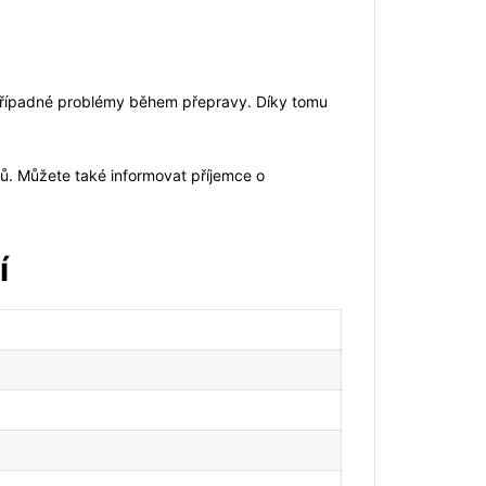
a případné problémy během přepravy. Díky tomu
mů. Můžete také informovat příjemce o
í