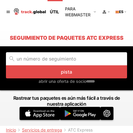
PARA
ÚTIL
ES
WEBMASTER
SEGUIMIENTO DE PAQUETES ATC EXPRESS
pista
abrir una oferta de socio
Rastrear tus paquetes es aún más fácil a través de
nuestra aplicación
Inicio
Servicios de entrega
ATC Express