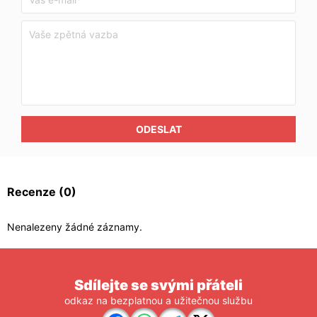
ODESLAT
Recenze
(0)
Nenalezeny žádné záznamy.
Sdílejte se svými přáteli
odkaz na bezplatnou a užitečnou službu