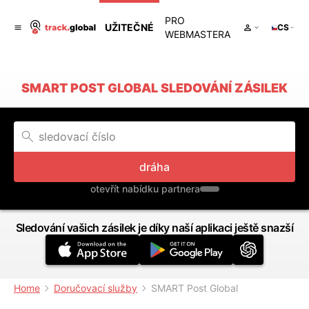
PRO
UŽITEČNÉ
CS
WEBMASTERA
SMART POST GLOBAL SLEDOVÁNÍ ZÁSILEK
dráha
otevřít nabídku partnera
Sledování vašich zásilek je díky naší aplikaci ještě snazší
Home
Doručovací služby
SMART Post Global