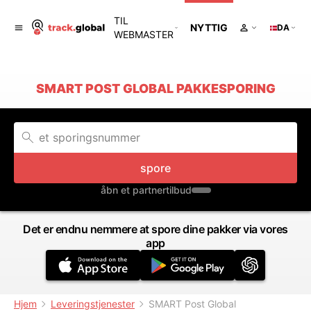
TIL
NYTTIG
DA
WEBMASTER
SMART POST GLOBAL PAKKESPORING
spore
åbn et partnertilbud
Det er endnu nemmere at spore dine pakker via vores
app
Hjem
Leveringstjenester
SMART Post Global