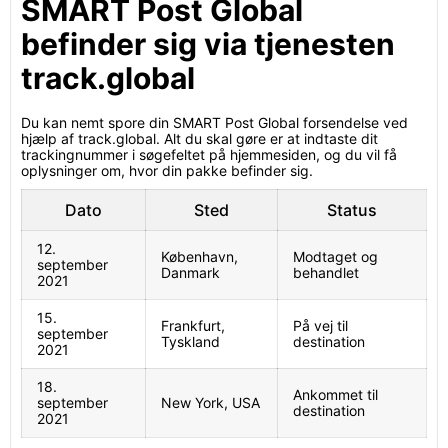
SMART Post Global
befinder sig via tjenesten
track.global
Du kan nemt spore din SMART Post Global forsendelse ved
hjælp af track.global. Alt du skal gøre er at indtaste dit
trackingnummer i søgefeltet på hjemmesiden, og du vil få
oplysninger om, hvor din pakke befinder sig.
Dato
Sted
Status
12.
København,
Modtaget og
september
Danmark
behandlet
2021
15.
Frankfurt,
På vej til
september
Tyskland
destination
2021
18.
Ankommet til
september
New York, USA
destination
2021