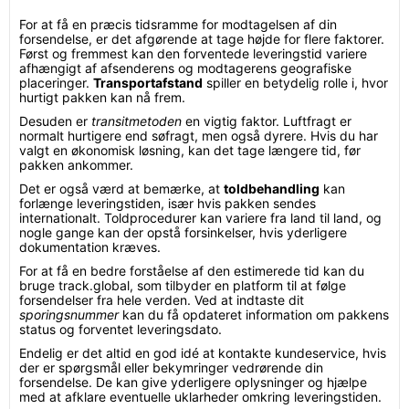
For at få en præcis tidsramme for modtagelsen af din
forsendelse, er det afgørende at tage højde for flere faktorer.
Først og fremmest kan den forventede leveringstid variere
afhængigt af afsenderens og modtagerens geografiske
placeringer.
Transportafstand
spiller en betydelig rolle i, hvor
hurtigt pakken kan nå frem.
Desuden er
transitmetoden
en vigtig faktor. Luftfragt er
normalt hurtigere end søfragt, men også dyrere. Hvis du har
valgt en økonomisk løsning, kan det tage længere tid, før
pakken ankommer.
Det er også værd at bemærke, at
toldbehandling
kan
forlænge leveringstiden, især hvis pakken sendes
internationalt. Toldprocedurer kan variere fra land til land, og
nogle gange kan der opstå forsinkelser, hvis yderligere
dokumentation kræves.
For at få en bedre forståelse af den estimerede tid kan du
bruge track.global, som tilbyder en platform til at følge
forsendelser fra hele verden. Ved at indtaste dit
sporingsnummer
kan du få opdateret information om pakkens
status og forventet leveringsdato.
Endelig er det altid en god idé at kontakte kundeservice, hvis
der er spørgsmål eller bekymringer vedrørende din
forsendelse. De kan give yderligere oplysninger og hjælpe
med at afklare eventuelle uklarheder omkring leveringstiden.