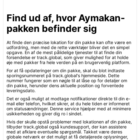
Find ud af, hvor Aymakan-
pakken befinder sig
At finde den præcise lokation for din pakke kan ofte være en
udfordring, men med de rette værktøjer bliver det en simpel
opgave. En af de mest pålidelige tjenester til at finde din
forsendelse er track.global, som giver mulighed for at holde
øje med pakker fra hele verden på en brugervenlig platform.
For at få opdateringer om din pakke, skal du blot indtaste
sporingsnummeret på track.global's hjemmeside. Dette
nummer fungerer som en nøgle til at låse op for detaljer om
din pakke, herunder dens aktuelle position og forventede
leveringsdato.
Det er også muligt at modtage notifikationer direkte til din e-
mail eller telefon, hvilket sikrer, at du hele tiden er informeret
om statusændringer. Denne service hjælper med at minimere
usikkerheden og giver dig ro i sindet.
Hvis der skulle opstå problemer med lokationen af din pakke,
tilbyder track.global også kundesupport, der kan assistere
med at afklare eventuelle spørgsmål. Takket være deres
globale netværk er det muligt at få detaljerede oplysninger,