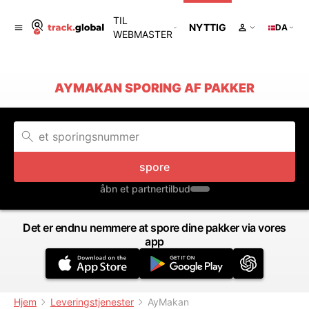
TIL
NYTTIG
DA
WEBMASTER
AYMAKAN SPORING AF PAKKER
spore
åbn et partnertilbud
Det er endnu nemmere at spore dine pakker via vores
app
Hjem
Leveringstjenester
AyMakan