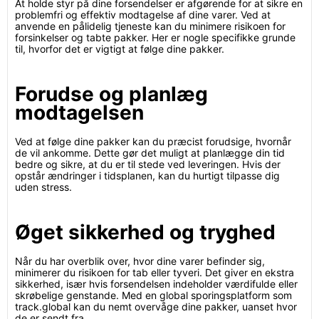
At holde styr på dine forsendelser er afgørende for at sikre en
problemfri og effektiv modtagelse af dine varer. Ved at
anvende en pålidelig tjeneste kan du minimere risikoen for
forsinkelser og tabte pakker. Her er nogle specifikke grunde
til, hvorfor det er vigtigt at følge dine pakker.
Forudse og planlæg
modtagelsen
Ved at følge dine pakker kan du præcist forudsige, hvornår
de vil ankomme. Dette gør det muligt at planlægge din tid
bedre og sikre, at du er til stede ved leveringen. Hvis der
opstår ændringer i tidsplanen, kan du hurtigt tilpasse dig
uden stress.
Øget sikkerhed og tryghed
Når du har overblik over, hvor dine varer befinder sig,
minimerer du risikoen for tab eller tyveri. Det giver en ekstra
sikkerhed, især hvis forsendelsen indeholder værdifulde eller
skrøbelige genstande. Med en global sporingsplatform som
track.global kan du nemt overvåge dine pakker, uanset hvor
de er sendt fra.