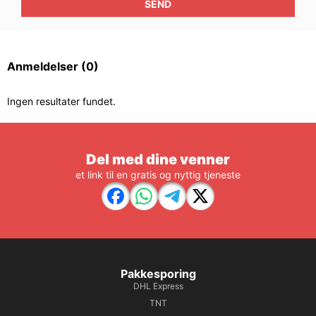
SEND
Anmeldelser
(0)
Ingen resultater fundet.
Del med dine venner
et link til en gratis og nyttig tjeneste
Pakkesporing
DHL Express
TNT