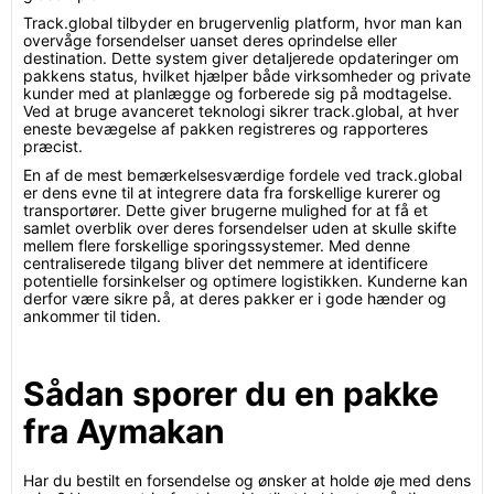
Track.global tilbyder en brugervenlig platform, hvor man kan
overvåge forsendelser uanset deres oprindelse eller
destination. Dette system giver detaljerede opdateringer om
pakkens status, hvilket hjælper både virksomheder og private
kunder med at planlægge og forberede sig på modtagelse.
Ved at bruge avanceret teknologi sikrer track.global, at hver
eneste bevægelse af pakken registreres og rapporteres
præcist.
En af de mest bemærkelsesværdige fordele ved track.global
er dens evne til at integrere data fra forskellige kurerer og
transportører. Dette giver brugerne mulighed for at få et
samlet overblik over deres forsendelser uden at skulle skifte
mellem flere forskellige sporingssystemer. Med denne
centraliserede tilgang bliver det nemmere at identificere
potentielle forsinkelser og optimere logistikken. Kunderne kan
derfor være sikre på, at deres pakker er i gode hænder og
ankommer til tiden.
Sådan sporer du en pakke
fra Aymakan
Har du bestilt en forsendelse og ønsker at holde øje med dens