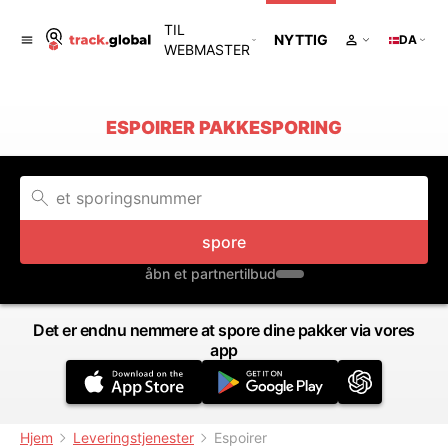
TIL
NYTTIG
DA
WEBMASTER
ESPOIRER PAKKESPORING
spore
åbn et partnertilbud
Det er endnu nemmere at spore dine pakker via vores
app
Hjem
Leveringstjenester
Espoirer