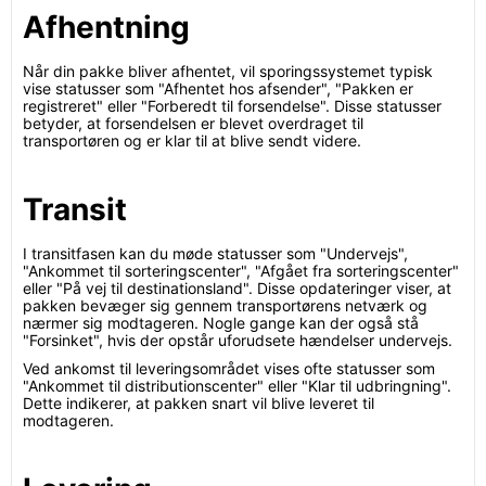
Afhentning
Når din pakke bliver afhentet, vil sporingssystemet typisk
vise statusser som "Afhentet hos afsender", "Pakken er
registreret" eller "Forberedt til forsendelse". Disse statusser
betyder, at forsendelsen er blevet overdraget til
transportøren og er klar til at blive sendt videre.
Transit
I transitfasen kan du møde statusser som "Undervejs",
"Ankommet til sorteringscenter", "Afgået fra sorteringscenter"
eller "På vej til destinationsland". Disse opdateringer viser, at
pakken bevæger sig gennem transportørens netværk og
nærmer sig modtageren. Nogle gange kan der også stå
"Forsinket", hvis der opstår uforudsete hændelser undervejs.
Ved ankomst til leveringsområdet vises ofte statusser som
"Ankommet til distributionscenter" eller "Klar til udbringning".
Dette indikerer, at pakken snart vil blive leveret til
modtageren.