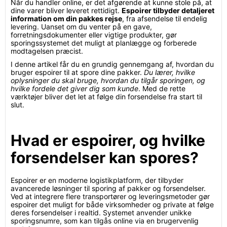
Når du handler online, er det afgørende at kunne stole på, at
dine varer bliver leveret rettidigt.
Espoirer tilbyder detaljeret
information om din pakkes rejse
, fra afsendelse til endelig
levering. Uanset om du venter på en gave,
forretningsdokumenter eller vigtige produkter, gør
sporingssystemet det muligt at planlægge og forberede
modtagelsen præcist.
I denne artikel får du en grundig gennemgang af, hvordan du
bruger espoirer til at spore dine pakker.
Du lærer, hvilke
oplysninger du skal bruge, hvordan du tilgår sporingen, og
hvilke fordele det giver dig som kunde
. Med de rette
værktøjer bliver det let at følge din forsendelse fra start til
slut.
Hvad er espoirer, og hvilke
forsendelser kan spores?
Espoirer er en moderne logistikplatform, der tilbyder
avancerede løsninger til sporing af pakker og forsendelser.
Ved at integrere flere transportører og leveringsmetoder gør
espoirer det muligt for både virksomheder og private at følge
deres forsendelser i realtid. Systemet anvender unikke
sporingsnumre, som kan tilgås online via en brugervenlig