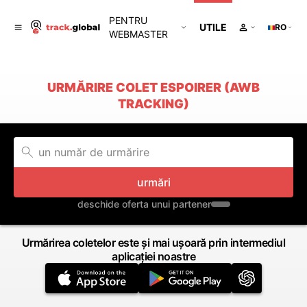
PENTRU
UTILE
RO
WEBMASTER
URMĂRIRE COLET ESPOIRER (AWB
TRACKING)
urmări
deschide oferta unui partener
Urmărirea coletelor este și mai ușoară prin intermediul
aplicației noastre