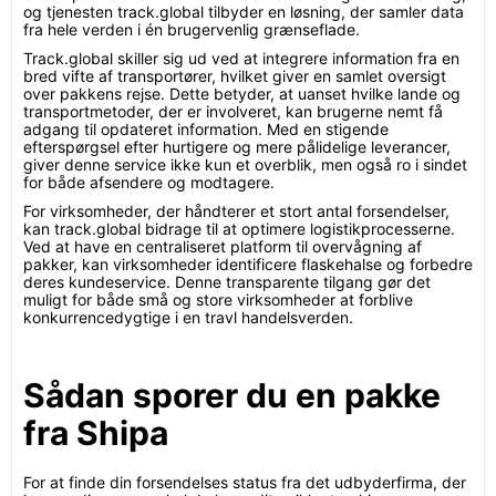
og tjenesten track.global tilbyder en løsning, der samler data
fra hele verden i én brugervenlig grænseflade.
Track.global skiller sig ud ved at integrere information fra en
bred vifte af transportører, hvilket giver en samlet oversigt
over pakkens rejse. Dette betyder, at uanset hvilke lande og
transportmetoder, der er involveret, kan brugerne nemt få
adgang til opdateret information. Med en stigende
efterspørgsel efter hurtigere og mere pålidelige leverancer,
giver denne service ikke kun et overblik, men også ro i sindet
for både afsendere og modtagere.
For virksomheder, der håndterer et stort antal forsendelser,
kan track.global bidrage til at optimere logistikprocesserne.
Ved at have en centraliseret platform til overvågning af
pakker, kan virksomheder identificere flaskehalse og forbedre
deres kundeservice. Denne transparente tilgang gør det
muligt for både små og store virksomheder at forblive
konkurrencedygtige i en travl handelsverden.
Sådan sporer du en pakke
fra Shipa
For at finde din forsendelses status fra det udbyderfirma, der