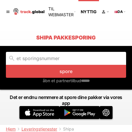
TIL
NYTTIG
DA
WEBMASTER
SHIPA PAKKESPORING
spore
åbn et partnertilbud
Det er endnu nemmere at spore dine pakker via vores
app
Hjem
Leveringstjenester
Shipa