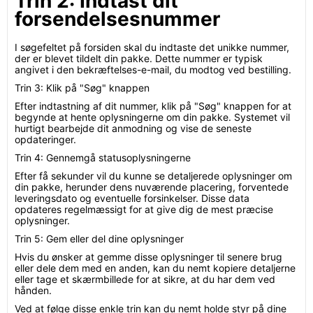
Trin 2: Indtast dit
forsendelsesnummer
I søgefeltet på forsiden skal du indtaste det unikke nummer,
der er blevet tildelt din pakke. Dette nummer er typisk
angivet i den bekræftelses-e-mail, du modtog ved bestilling.
Trin 3: Klik på "Søg" knappen
Efter indtastning af dit nummer, klik på "Søg" knappen for at
begynde at hente oplysningerne om din pakke. Systemet vil
hurtigt bearbejde dit anmodning og vise de seneste
opdateringer.
Trin 4: Gennemgå statusoplysningerne
Efter få sekunder vil du kunne se detaljerede oplysninger om
din pakke, herunder dens nuværende placering, forventede
leveringsdato og eventuelle forsinkelser. Disse data
opdateres regelmæssigt for at give dig de mest præcise
oplysninger.
Trin 5: Gem eller del dine oplysninger
Hvis du ønsker at gemme disse oplysninger til senere brug
eller dele dem med en anden, kan du nemt kopiere detaljerne
eller tage et skærmbillede for at sikre, at du har dem ved
hånden.
Ved at følge disse enkle trin kan du nemt holde styr på dine