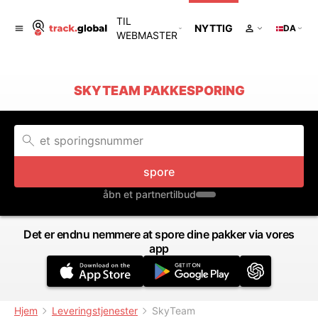
TIL
NYTTIG
DA
WEBMASTER
SKYTEAM PAKKESPORING
spore
åbn et partnertilbud
Det er endnu nemmere at spore dine pakker via vores
app
Hjem
Leveringstjenester
SkyTeam