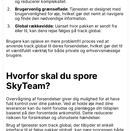
og reducerer kompleksitet.
Brugervenlig grænseflade:
Tjenesten er designet med
brugervenlighed for øje, hvilket gør det nemt at navigere
og finde den nødvendige information.
Global rækkevidde:
Uanset hvor pakken er sendt fra
eller til, kan dens rejse følges på track.global.
Brugere kan opleve en mere problemfri proces ved at
anvende track.global til deres forsendelser, hvilket gør det til
et værdifuldt værktøj for både private og erhvervsmæssige
brugere.
Hvorfor skal du spore
SkyTeam?
Overvågning af forsendelser giver dig mulighed for at have
fuld kontrol over dine pakker. Ved at holde øje med dine
leverancer kan du nemt forudse og planlægge din tidsplan
baseret på den forventede ankomsttid. Dette reducerer
risikoen for forsinkelser og uforudsete hændelser.
Brug af tjenester som track.global, der tilbyder et enkelt
interface til at følge pakker globalt, kan gøre processen både