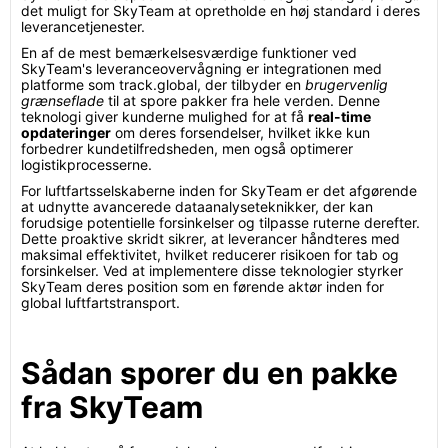
det muligt for SkyTeam at opretholde en høj standard i deres
leverancetjenester.
En af de mest bemærkelsesværdige funktioner ved
SkyTeam's leveranceovervågning er integrationen med
platforme som track.global, der tilbyder en
brugervenlig
grænseflade
til at spore pakker fra hele verden. Denne
teknologi giver kunderne mulighed for at få
real-time
opdateringer
om deres forsendelser, hvilket ikke kun
forbedrer kundetilfredsheden, men også optimerer
logistikprocesserne.
For luftfartsselskaberne inden for SkyTeam er det afgørende
at udnytte avancerede dataanalyseteknikker, der kan
forudsige potentielle forsinkelser og tilpasse ruterne derefter.
Dette proaktive skridt sikrer, at leverancer håndteres med
maksimal effektivitet, hvilket reducerer risikoen for tab og
forsinkelser. Ved at implementere disse teknologier styrker
SkyTeam deres position som en førende aktør inden for
global luftfartstransport.
Sådan sporer du en pakke
fra SkyTeam