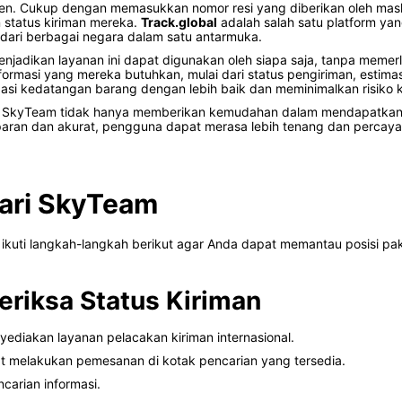
sien. Cukup dengan memasukkan nomor resi yang diberikan oleh m
 status kiriman mereka.
Track.global
adalah salah satu platform yan
ari berbagai negara dalam satu antarmuka.
njadikan layanan ini dapat digunakan oleh siapa saja, tanpa meme
si yang mereka butuhkan, mulai dari status pengiriman, estimasi w
si kedatangan barang dengan lebih baik dan meminimalkan risiko k
i SkyTeam tidak hanya memberikan kemudahan dalam mendapatkan i
aran dan akurat, pengguna dapat merasa lebih tenang dan percaya 
dari SkyTeam
, ikuti langkah-langkah berikut agar Anda dapat memantau posisi 
riksa Status Kiriman
nyediakan layanan pelacakan kiriman internasional.
t melakukan pemesanan di kotak pencarian yang tersedia.
carian informasi.