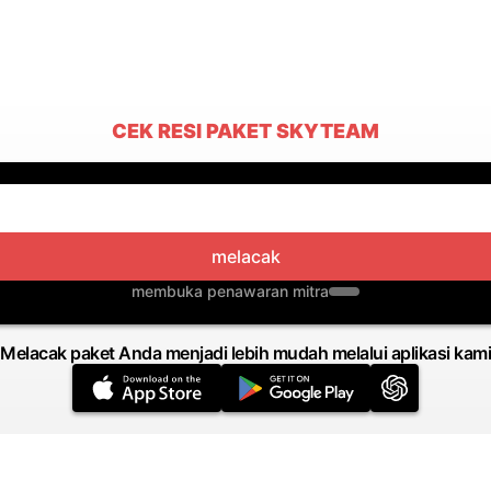
CEK RESI PAKET SKYTEAM
melacak
membuka penawaran mitra
Melacak paket Anda menjadi lebih mudah melalui aplikasi kami