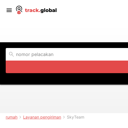
rumah
Layanan pengiriman
SkyTeam