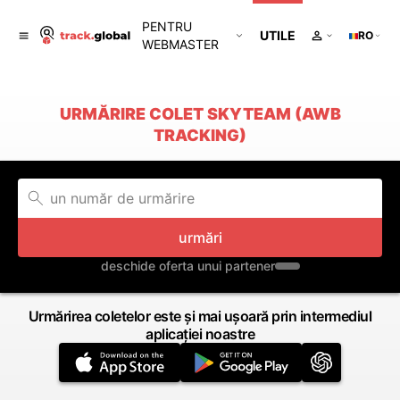
PENTRU
UTILE
RO
WEBMASTER
URMĂRIRE COLET SKYTEAM (AWB
TRACKING)
urmări
deschide oferta unui partener
Urmărirea coletelor este și mai ușoară prin intermediul
aplicației noastre