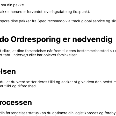
r om din pakke.
 pakke, herunder forventet leveringsdato og tidspunkt.
pore dine pakker fra Spedirecomodo via track.global service og sikre,
do Ordresporing er nødvendig
ikre, at dine forsendelser når frem til deres bestemmelsessted sikker
t tabt undervejs eller har oplevet forsinkelser.
elsen
r du, at du værdsætter deres tillid og ønsker at give dem den bedst m
er tillid og tilfredshed.
processen
din forsendelses status kan du optimere din logistikproces og foreby