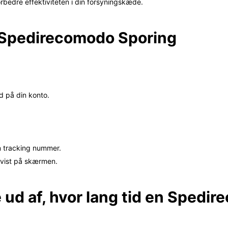
bedre effektiviteten i din forsyningskæde.
il Spedirecomodo Sporing
d på din konto.
in tracking nummer.
e vist på skærmen.
 ud af, hvor lang tid en Sped