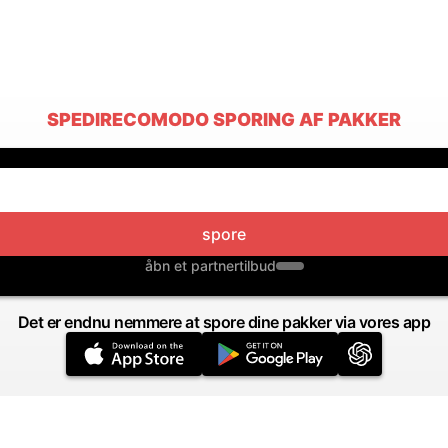
SPEDIRECOMODO SPORING AF PAKKER
spore
åbn et partnertilbud
Det er endnu nemmere at spore dine pakker via vores app