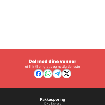
Del med dine venner
et link til en gratis og nyttig tjeneste
Pakkesporing
DHL Express