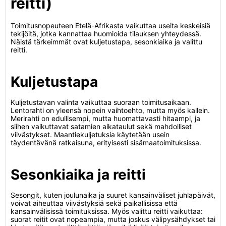
reitti)
Toimitusnopeuteen Etelä-Afrikasta vaikuttaa useita keskeisiä
tekijöitä, jotka kannattaa huomioida tilauksen yhteydessä.
Näistä tärkeimmät ovat kuljetustapa, sesonkiaika ja valittu
reitti.
Kuljetustapa
Kuljetustavan valinta vaikuttaa suoraan toimitusaikaan.
Lentorahti on yleensä nopein vaihtoehto, mutta myös kallein.
Merirahti on edullisempi, mutta huomattavasti hitaampi, ja
siihen vaikuttavat satamien aikataulut sekä mahdolliset
viivästykset. Maantiekuljetuksia käytetään usein
täydentävänä ratkaisuna, erityisesti sisämaatoimituksissa.
Sesonkiaika ja reitti
Sesongit, kuten joulunaika ja suuret kansainväliset juhlapäivät,
voivat aiheuttaa viivästyksiä sekä paikallisissa että
kansainvälisissä toimituksissa. Myös valittu reitti vaikuttaa:
suorat reitit ovat nopeampia, mutta joskus välipysähdykset tai