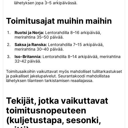
lähetyksen jopa 3–5 arkipäivässä.
Toimitusajat muihin maihin
Ruotsi ja Norja:
Lentorahdilla 8–16 arkipäivää,
merirahtina 35–50 päivää.
Saksa ja Ranska:
Lentorahdilla 7–15 arkipäivää,
merirahtina 30–40 päivää.
Iso-Britannia:
Lentorahdilla 8–14 arkipäivää, merirahtina
32–42 päivää.
Toimitusaikoihin vaikuttavat myös mahdolliset tullitarkastukset
ja paikalliset jakelupalvelut. Seurantakoodi mahdollistaa
lähetyksen tilanteen tarkistamisen reaaliajassa.
Tekijät, jotka vaikuttavat
toimitusnopeuteen
(kuljetustapa, sesonki,