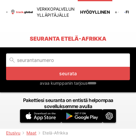
VERKKOPALVELUN
HYÖDYLLINEN
FI
YLLÄPITÄJÄLLE
SEURANTA ETELÄ-AFRIKKA
seurata
avaa kumppanin tarjous
Pakettiesi seuranta on entistä helpompaa
sovelluksemme avulla
Etusivu
Maat
Etelä-Afrikka