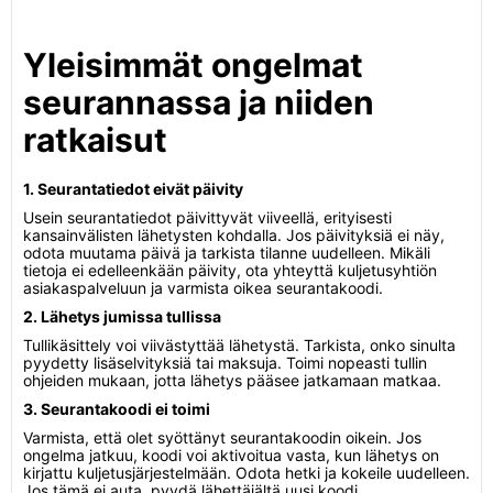
Yleisimmät ongelmat
seurannassa ja niiden
ratkaisut
1. Seurantatiedot eivät päivity
Usein seurantatiedot päivittyvät viiveellä, erityisesti
kansainvälisten lähetysten kohdalla. Jos päivityksiä ei näy,
odota muutama päivä ja tarkista tilanne uudelleen. Mikäli
tietoja ei edelleenkään päivity, ota yhteyttä kuljetusyhtiön
asiakaspalveluun ja varmista oikea seurantakoodi.
2. Lähetys jumissa tullissa
Tullikäsittely voi viivästyttää lähetystä. Tarkista, onko sinulta
pyydetty lisäselvityksiä tai maksuja. Toimi nopeasti tullin
ohjeiden mukaan, jotta lähetys pääsee jatkamaan matkaa.
3. Seurantakoodi ei toimi
Varmista, että olet syöttänyt seurantakoodin oikein. Jos
ongelma jatkuu, koodi voi aktivoitua vasta, kun lähetys on
kirjattu kuljetusjärjestelmään. Odota hetki ja kokeile uudelleen.
Jos tämä ei auta, pyydä lähettäjältä uusi koodi.