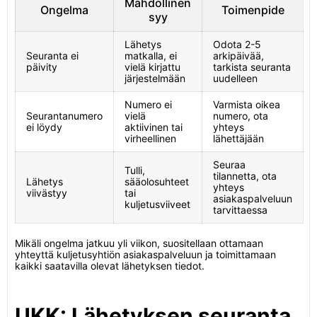
Mahdollinen
Ongelma
Toimenpide
syy
Lähetys
Odota 2-5
Seuranta ei
matkalla, ei
arkipäivää,
päivity
vielä kirjattu
tarkista seuranta
järjestelmään
uudelleen
Numero ei
Varmista oikea
Seurantanumero
vielä
numero, ota
ei löydy
aktiivinen tai
yhteys
virheellinen
lähettäjään
Seuraa
Tulli,
tilannetta, ota
Lähetys
sääolosuhteet
yhteys
viivästyy
tai
asiakaspalveluun
kuljetusviiveet
tarvittaessa
Mikäli ongelma jatkuu yli viikon, suositellaan ottamaan
yhteyttä kuljetusyhtiön asiakaspalveluun ja toimittamaan
kaikki saatavilla olevat lähetyksen tiedot.
UKK: Lähetyksen seuranta