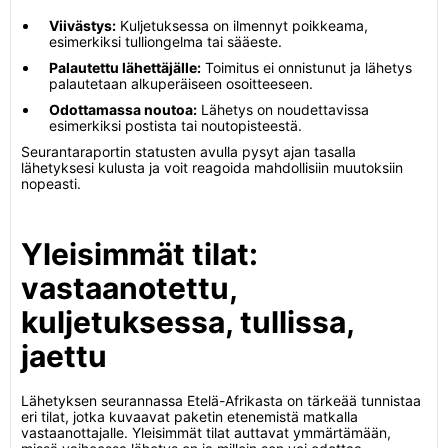
Viivästys:
Kuljetuksessa on ilmennyt poikkeama,
esimerkiksi tulliongelma tai sääeste.
Palautettu lähettäjälle:
Toimitus ei onnistunut ja lähetys
palautetaan alkuperäiseen osoitteeseen.
Odottamassa noutoa:
Lähetys on noudettavissa
esimerkiksi postista tai noutopisteestä.
Seurantaraportin statusten avulla pysyt ajan tasalla
lähetyksesi kulusta ja voit reagoida mahdollisiin muutoksiin
nopeasti.
Yleisimmät tilat:
vastaanotettu,
kuljetuksessa, tullissa,
jaettu
Lähetyksen seurannassa Etelä-Afrikasta on tärkeää tunnistaa
eri tilat, jotka kuvaavat paketin etenemistä matkalla
vastaanottajalle. Yleisimmät tilat auttavat ymmärtämään,