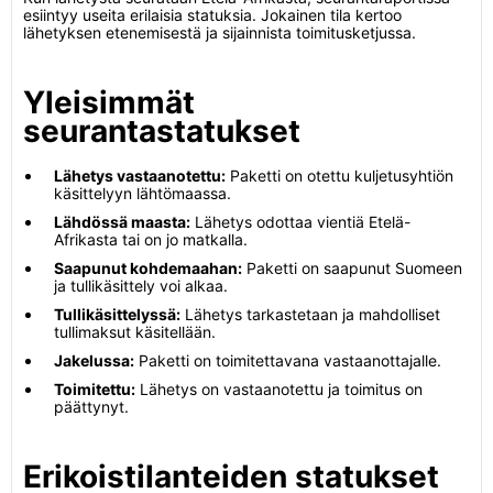
esiintyy useita erilaisia statuksia. Jokainen tila kertoo
lähetyksen etenemisestä ja sijainnista toimitusketjussa.
Yleisimmät
seurantastatukset
Lähetys vastaanotettu:
Paketti on otettu kuljetusyhtiön
käsittelyyn lähtömaassa.
Lähdössä maasta:
Lähetys odottaa vientiä Etelä-
Afrikasta tai on jo matkalla.
Saapunut kohdemaahan:
Paketti on saapunut Suomeen
ja tullikäsittely voi alkaa.
Tullikäsittelyssä:
Lähetys tarkastetaan ja mahdolliset
tullimaksut käsitellään.
Jakelussa:
Paketti on toimitettavana vastaanottajalle.
Toimitettu:
Lähetys on vastaanotettu ja toimitus on
päättynyt.
Erikoistilanteiden statukset