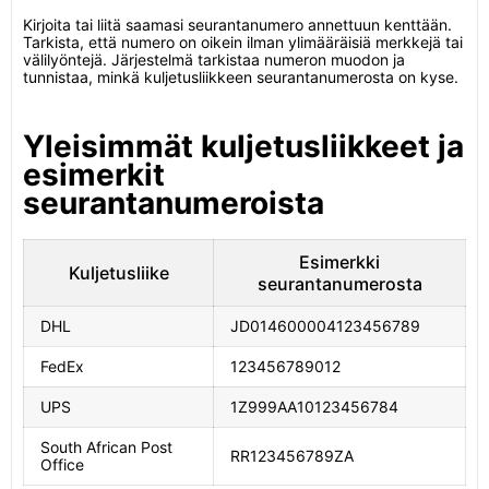
Kirjoita tai liitä saamasi seurantanumero annettuun kenttään.
Tarkista, että numero on oikein ilman ylimääräisiä merkkejä tai
välilyöntejä. Järjestelmä tarkistaa numeron muodon ja
tunnistaa, minkä kuljetusliikkeen seurantanumerosta on kyse.
Yleisimmät kuljetusliikkeet ja
esimerkit
seurantanumeroista
Esimerkki
Kuljetusliike
seurantanumerosta
DHL
JD014600004123456789
FedEx
123456789012
UPS
1Z999AA10123456784
South African Post
RR123456789ZA
Office