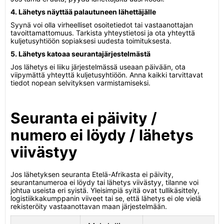
4. Lähetys näyttää palautuneen lähettäjälle
Syynä voi olla virheelliset osoitetiedot tai vastaanottajan
tavoittamattomuus. Tarkista yhteystietosi ja ota yhteyttä
kuljetusyhtiöön sopiaksesi uudesta toimituksesta.
5. Lähetys katoaa seurantajärjestelmästä
Jos lähetys ei liiku järjestelmässä useaan päivään, ota
viipymättä yhteyttä kuljetusyhtiöön. Anna kaikki tarvittavat
tiedot nopean selvityksen varmistamiseksi.
Seuranta ei päivity /
numero ei löydy / lähetys
viivästyy
Jos lähetyksen seuranta Etelä-Afrikasta ei päivity,
seurantanumeroa ei löydy tai lähetys viivästyy, tilanne voi
johtua useista eri syistä. Yleisimpiä syitä ovat tullikäsittely,
logistiikkakumppanin viiveet tai se, että lähetys ei ole vielä
rekisteröity vastaanottavan maan järjestelmään.