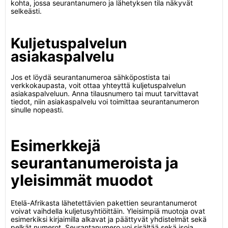
kohta, jossa seurantanumero ja lähetyksen tila näkyvät
selkeästi.
Kuljetuspalvelun
asiakaspalvelu
Jos et löydä seurantanumeroa sähköpostista tai
verkkokaupasta, voit ottaa yhteyttä kuljetuspalvelun
asiakaspalveluun. Anna tilausnumero tai muut tarvittavat
tiedot, niin asiakaspalvelu voi toimittaa seurantanumeron
sinulle nopeasti.
Esimerkkejä
seurantanumeroista ja
yleisimmät muodot
Etelä-Afrikasta lähetettävien pakettien seurantanumerot
voivat vaihdella kuljetusyhtiöittäin. Yleisimpiä muotoja ovat
esimerkiksi kirjaimilla alkavat ja päättyvät yhdistelmät sekä
pelkät numerot. Seurantanumero voi sisältää sekä isoja