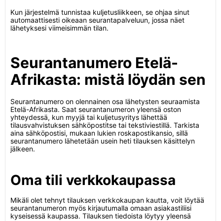
Kun järjestelmä tunnistaa kuljetusliikkeen, se ohjaa sinut
automaattisesti oikeaan seurantapalveluun, jossa näet
lähetyksesi viimeisimmän tilan.
Seurantanumero Etelä-
Afrikasta: mistä löydän sen
Seurantanumero on olennainen osa lähetysten seuraamista
Etelä-Afrikasta. Saat seurantanumeron yleensä oston
yhteydessä, kun myyjä tai kuljetusyritys lähettää
tilausvahvistuksen sähköpostitse tai tekstiviestillä. Tarkista
aina sähköpostisi, mukaan lukien roskapostikansio, sillä
seurantanumero lähetetään usein heti tilauksen käsittelyn
jälkeen.
Oma tili verkkokaupassa
Mikäli olet tehnyt tilauksen verkkokaupan kautta, voit löytää
seurantanumeron myös kirjautumalla omaan asiakastiliisi
kyseisessä kaupassa. Tilauksen tiedoista löytyy yleensä