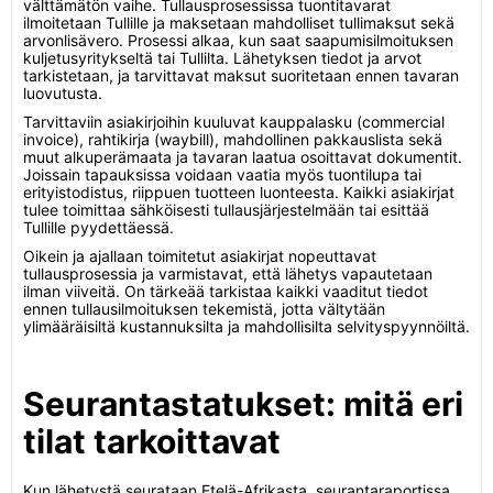
välttämätön vaihe. Tullausprosessissa tuontitavarat
ilmoitetaan Tullille ja maksetaan mahdolliset tullimaksut sekä
arvonlisävero. Prosessi alkaa, kun saat saapumisilmoituksen
kuljetusyritykseltä tai Tullilta. Lähetyksen tiedot ja arvot
tarkistetaan, ja tarvittavat maksut suoritetaan ennen tavaran
luovutusta.
Tarvittaviin asiakirjoihin kuuluvat kauppalasku (commercial
invoice), rahtikirja (waybill), mahdollinen pakkauslista sekä
muut alkuperämaata ja tavaran laatua osoittavat dokumentit.
Joissain tapauksissa voidaan vaatia myös tuontilupa tai
erityistodistus, riippuen tuotteen luonteesta. Kaikki asiakirjat
tulee toimittaa sähköisesti tullausjärjestelmään tai esittää
Tullille pyydettäessä.
Oikein ja ajallaan toimitetut asiakirjat nopeuttavat
tullausprosessia ja varmistavat, että lähetys vapautetaan
ilman viiveitä. On tärkeää tarkistaa kaikki vaaditut tiedot
ennen tullausilmoituksen tekemistä, jotta vältytään
ylimääräisiltä kustannuksilta ja mahdollisilta selvityspyynnöiltä.
Seurantastatukset: mitä eri
tilat tarkoittavat
Kun lähetystä seurataan Etelä-Afrikasta, seurantaraportissa