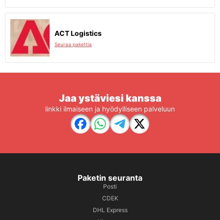
ACT Logistics
Seuraa pakettia
Jaa ystäviesi kanssa
linkki ilmaiseen ja hyödylliseen palveluun
Paketin seuranta
Posti
CDEK
DHL Express