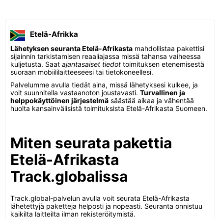
Etelä-Afrikka
Lähetyksen seuranta Etelä-Afrikasta
mahdollistaa pakettisi
sijainnin tarkistamisen reaaliajassa missä tahansa vaiheessa
kuljetusta. Saat
ajantasaiset tiedot
toimituksen etenemisestä
suoraan mobiililaitteeseesi tai tietokoneellesi.
Palvelumme avulla tiedät aina, missä lähetyksesi kulkee, ja
voit suunnitella vastaanoton joustavasti.
Turvallinen ja
helppokäyttöinen järjestelmä
säästää aikaa ja vähentää
huolta kansainvälisistä toimituksista Etelä-Afrikasta Suomeen.
Miten seurata pakettia
Etelä-Afrikasta
Track.globalissa
Track.global-palvelun avulla voit seurata Etelä-Afrikasta
lähetettyjä paketteja helposti ja nopeasti. Seuranta onnistuu
kaikilta laitteilta ilman rekisteröitymistä.