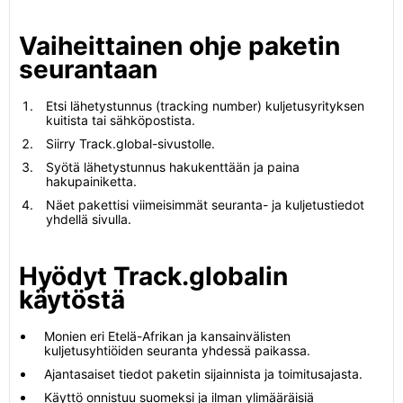
Vaiheittainen ohje paketin
seurantaan
Etsi lähetystunnus (tracking number) kuljetusyrityksen
kuitista tai sähköpostista.
Siirry Track.global-sivustolle.
Syötä lähetystunnus hakukenttään ja paina
hakupainiketta.
Näet pakettisi viimeisimmät seuranta- ja kuljetustiedot
yhdellä sivulla.
Hyödyt Track.globalin
käytöstä
Monien eri Etelä-Afrikan ja kansainvälisten
kuljetusyhtiöiden seuranta yhdessä paikassa.
Ajantasaiset tiedot paketin sijainnista ja toimitusajasta.
Käyttö onnistuu suomeksi ja ilman ylimääräisiä