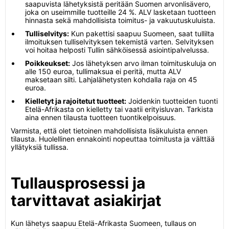
saapuvista lähetyksistä peritään Suomen arvonlisävero,
joka on useimmille tuotteille 24 %. ALV lasketaan tuotteen
hinnasta sekä mahdollisista toimitus- ja vakuutuskuluista.
Tulliselvitys:
Kun pakettisi saapuu Suomeen, saat tullilta
ilmoituksen tulliselvityksen tekemistä varten. Selvityksen
voi hoitaa helposti Tullin sähköisessä asiointipalvelussa.
Poikkeukset:
Jos lähetyksen arvo ilman toimituskuluja on
alle 150 euroa, tullimaksua ei peritä, mutta ALV
maksetaan silti. Lahjalähetysten kohdalla raja on 45
euroa.
Kielletyt ja rajoitetut tuotteet:
Joidenkin tuotteiden tuonti
Etelä-Afrikasta on kielletty tai vaatii erityisluvan. Tarkista
aina ennen tilausta tuotteen tuontikelpoisuus.
Varmista, että olet tietoinen mahdollisista lisäkuluista ennen
tilausta. Huolellinen ennakointi nopeuttaa toimitusta ja välttää
yllätyksiä tullissa.
Tullausprosessi ja
tarvittavat asiakirjat
Kun lähetys saapuu Etelä-Afrikasta Suomeen, tullaus on