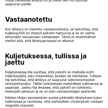
missä vaiheessa lähetys on ja milloin sen voi odottaa
saapuvan perille.
Vastaanotettu
Kun lähetys on merkitty vastaanotetuksi, se tarkoittaa, että
kuljetusyhtiö on ottanut paketin haltuunsa ja se on valmis
siirtymään seuraavaan vaiheeseen. Tämä on ensimmäinen
merkki siitä, että lähetysprosessi on alkanut.
Kuljetuksessa, tullissa ja
jaettu
Kuljetuksessa-tila osoittaa, että paketti on matkalla kohti
määränpäätä, joko maanteitse, lentäen tai meriteitse. Tullissa-
tila tarkoittaa, että lähetys on saapunut tulliviranomaisten
tarkastettavaksi. Tällöin tarkistetaan mahdolliset tullimaksut ja
asiakirjat. Jaettu-tila ilmaisee, että paketti on toimitettu
eteenpäin jakeluun ja se on pian vastaanottajan saatavilla.
Näiden tilojen seuraaminen auttaa pitämään lähetyksen kulun
hallinnassa ja varmistaa, että mahdollisiin viivästyksiin voidaan
reagoida nopeasti.