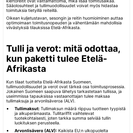
kiertoreitit ovat välttämättömiä, mikä lisää toimitusaikaa.
Sääolosuhteet ja tullimuodollisuudet voivat myös hidastaa
toimituksia tietyillä reiteillä.
Oikean kuljetustavan, sesongin ja reitin huomioiminen auttaa
optimoimaan toimitusnopeuden ja vähentämään mahdollisia
viivästyksiä tilauksissa Etelä-Afrikasta.
Tulli ja verot: mitä odottaa,
kun paketti tulee Etelä-
Afrikasta
Kun tilaat tuotteita Etelä-Afrikasta Suomeen,
tullimuodollisuudet ja verot ovat tärkeä osa toimitusprosessia.
Jokainen Suomeen saapuva lähetys tarkastetaan tullissa, ja
useimmissa tapauksissa vastaanottajan tulee maksaa
tullimaksuja ja arvonlisäveroa (ALV).
Tullimaksut:
Tullimaksun määrä riippuu tuotteen tyypistä
ja alkuperämaasta. Tullitariffit vaihtelevat
tuotekohtaisesti, joten tarkka summa selviää tullin
luokituksen perusteella.
Arvonlisävero (ALV):
Kaikista EU:n ulkopuolelta