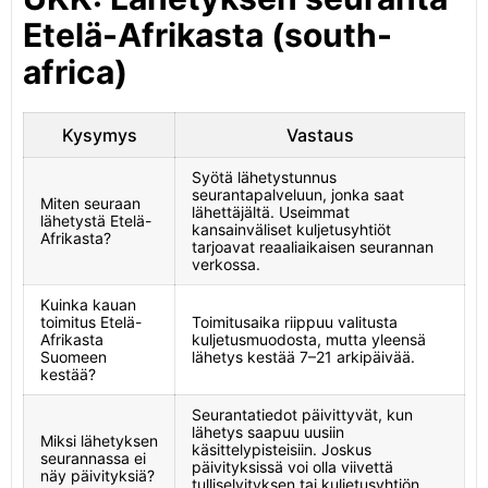
Etelä-Afrikasta (south-
africa)
Kysymys
Vastaus
Syötä lähetystunnus
seurantapalveluun, jonka saat
Miten seuraan
lähettäjältä. Useimmat
lähetystä Etelä-
kansainväliset kuljetusyhtiöt
Afrikasta?
tarjoavat reaaliaikaisen seurannan
verkossa.
Kuinka kauan
toimitus Etelä-
Toimitusaika riippuu valitusta
Afrikasta
kuljetusmuodosta, mutta yleensä
Suomeen
lähetys kestää 7–21 arkipäivää.
kestää?
Seurantatiedot päivittyvät, kun
lähetys saapuu uusiin
Miksi lähetyksen
käsittelypisteisiin. Joskus
seurannassa ei
päivityksissä voi olla viivettä
näy päivityksiä?
tulliselvityksen tai kuljetusyhtiön