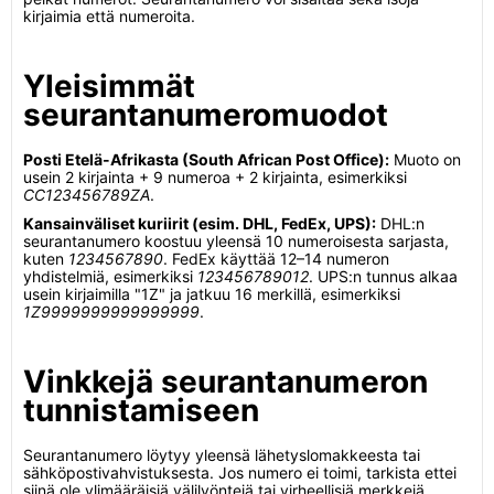
kirjaimia että numeroita.
Yleisimmät
seurantanumeromuodot
Posti Etelä-Afrikasta (South African Post Office):
Muoto on
usein 2 kirjainta + 9 numeroa + 2 kirjainta, esimerkiksi
CC123456789ZA
.
Kansainväliset kuriirit (esim. DHL, FedEx, UPS):
DHL:n
seurantanumero koostuu yleensä 10 numeroisesta sarjasta,
kuten
1234567890
. FedEx käyttää 12–14 numeron
yhdistelmiä, esimerkiksi
123456789012
. UPS:n tunnus alkaa
usein kirjaimilla "1Z" ja jatkuu 16 merkillä, esimerkiksi
1Z9999999999999999
.
Vinkkejä seurantanumeron
tunnistamiseen
Seurantanumero löytyy yleensä lähetyslomakkeesta tai
sähköpostivahvistuksesta. Jos numero ei toimi, tarkista ettei
siinä ole ylimääräisiä välilyöntejä tai virheellisiä merkkejä.