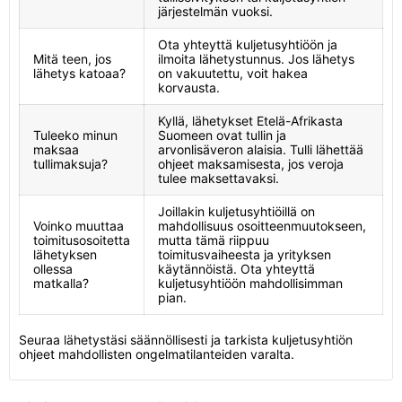
järjestelmän vuoksi.
Ota yhteyttä kuljetusyhtiöön ja
Mitä teen, jos
ilmoita lähetystunnus. Jos lähetys
lähetys katoaa?
on vakuutettu, voit hakea
korvausta.
Kyllä, lähetykset Etelä-Afrikasta
Tuleeko minun
Suomeen ovat tullin ja
maksaa
arvonlisäveron alaisia. Tulli lähettää
tullimaksuja?
ohjeet maksamisesta, jos veroja
tulee maksettavaksi.
Joillakin kuljetusyhtiöillä on
Voinko muuttaa
mahdollisuus osoitteenmuutokseen,
toimitusosoitetta
mutta tämä riippuu
lähetyksen
toimitusvaiheesta ja yrityksen
ollessa
käytännöistä. Ota yhteyttä
matkalla?
kuljetusyhtiöön mahdollisimman
pian.
Seuraa lähetystäsi säännöllisesti ja tarkista kuljetusyhtiön
ohjeet mahdollisten ongelmatilanteiden varalta.