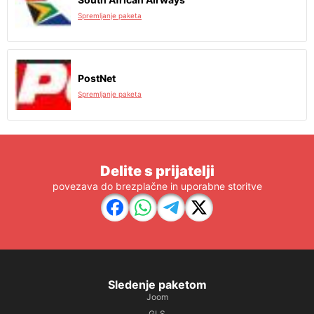
Spremljanje paketa
PostNet
Spremljanje paketa
Delite s prijatelji
povezava do brezplačne in uporabne storitve
Sledenje paketom
Joom
GLS