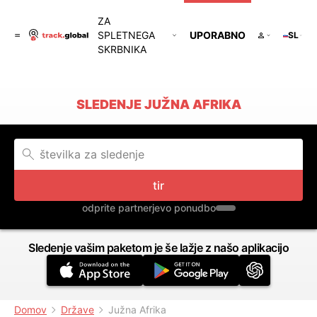
ZA
SPLETNEGA
UPORABNO
SL
SKRBNIKA
SLEDENJE JUŽNA AFRIKA
tir
odprite partnerjevo ponudbo
Sledenje vašim paketom je še lažje z našo aplikacijo
Domov
Države
Južna Afrika