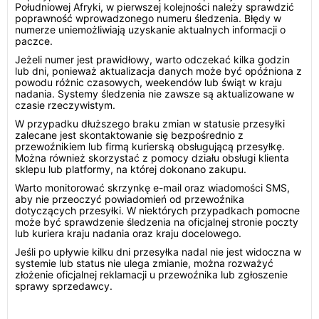
Południowej Afryki, w pierwszej kolejności należy sprawdzić
poprawność wprowadzonego numeru śledzenia. Błędy w
numerze uniemożliwiają uzyskanie aktualnych informacji o
paczce.
Jeżeli numer jest prawidłowy, warto odczekać kilka godzin
lub dni, ponieważ aktualizacja danych może być opóźniona z
powodu różnic czasowych, weekendów lub świąt w kraju
nadania. Systemy śledzenia nie zawsze są aktualizowane w
czasie rzeczywistym.
W przypadku dłuższego braku zmian w statusie przesyłki
zalecane jest skontaktowanie się bezpośrednio z
przewoźnikiem lub firmą kurierską obsługującą przesyłkę.
Można również skorzystać z pomocy działu obsługi klienta
sklepu lub platformy, na której dokonano zakupu.
Warto monitorować skrzynkę e-mail oraz wiadomości SMS,
aby nie przeoczyć powiadomień od przewoźnika
dotyczących przesyłki. W niektórych przypadkach pomocne
może być sprawdzenie śledzenia na oficjalnej stronie poczty
lub kuriera kraju nadania oraz kraju docelowego.
Jeśli po upływie kilku dni przesyłka nadal nie jest widoczna w
systemie lub status nie ulega zmianie, można rozważyć
złożenie oficjalnej reklamacji u przewoźnika lub zgłoszenie
sprawy sprzedawcy.