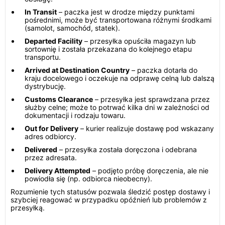
In Transit
– paczka jest w drodze między punktami
pośrednimi, może być transportowana różnymi środkami
(samolot, samochód, statek).
Departed Facility
– przesyłka opuściła magazyn lub
sortownię i została przekazana do kolejnego etapu
transportu.
Arrived at Destination Country
– paczka dotarła do
kraju docelowego i oczekuje na odprawę celną lub dalszą
dystrybucję.
Customs Clearance
– przesyłka jest sprawdzana przez
służby celne; może to potrwać kilka dni w zależności od
dokumentacji i rodzaju towaru.
Out for Delivery
– kurier realizuje dostawę pod wskazany
adres odbiorcy.
Delivered
– przesyłka została doręczona i odebrana
przez adresata.
Delivery Attempted
– podjęto próbę doręczenia, ale nie
powiodła się (np. odbiorca nieobecny).
Rozumienie tych statusów pozwala śledzić postęp dostawy i
szybciej reagować w przypadku opóźnień lub problemów z
przesyłką.