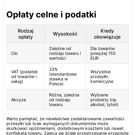
Opłaty celne i podatki
Rodzaj
Kiedy
Wysokość
opłaty
obowiązuje
Zależne od
Dla towarów
Cło
rodzaju towaru i
powyżej 150
wartości
EUR
23%
VAT (podatek
Wszystkie
(standardowa
od towarów i
przesyłki
stawka w
usług)
komercyjne
Polsce)
Różna, zależna
Wybrane
Akcyza
od rodzaju
produkty (np.
towaru
alkohol, tytoń)
Warto pamiętać, że niewłaściwe zadeklarowanie zawartości
przesyłki lub brak wymaganych dokumentów może
skutkować opóźnieniami, dodatkowymi kosztami lub nawet
konfiskatą towaru. Zaleca się ścisłe przestrzeganie przepisów