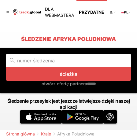
DLA
PRZYDATNE
PL
WEBMASTERA
ŚLEDZENIE AFRYKA POŁUDNIOWA
ścieżka
otwórz ofertę partnera
Śledzenie przesyłek jest jeszcze łatwiejsze dzięki naszej
aplikacji
Strona główna
Kraje
Afryka Południowa