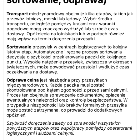
Transport
międzynarodowy obejmuje kilka etapów, takich jak
przewóz lotniczy, morski lub lądowy. Wybór środka
transportu, odległość pomiędzy krajami oraz warunki
pogodowe mogą znacząco wydłużyć lub skrócić czas
dostawy. Opóźnienia na lotniskach lub w portach również
mają wpływ na termin doręczenia przesyłki.
Sortowanie
przesyłek w centrach logistycznych to kolejny
istotny etap. Automatyczne i ręczne procesy sortowania
decydują o szybkości przekierowania paczki do kolejnego
punktu. Wysokie natężenie przesyłek, zwłaszcza w okresach
świątecznych, może powodować przestoje i wydłużyć czas
oczekiwania na dostawę.
Odprawa celna
jest niezbędna przy przesyłkach
międzynarodowych. Każda paczka musi zostać
skontrolowana pod kątem zgodności z przepisami celnymi.
Proces ten obejmuje sprawdzenie dokumentów, opłacenie
ewentualnych należności oraz kontrolę bezpieczeństwa. W
przypadku niezgodności lub braków formalnych przesyłka
może zostać zatrzymana, co prowadzi do dodatkowych
opóźnień.
Szybkość doręczenia zależy od sprawności wszystkich
powyższych etapów oraz współpracy pomiędzy operatorami
logistycznymi i służbami celnymi.