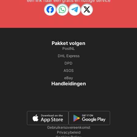
een link naar een gratis en nuttige service
Pakket volgen
PostNL
DHL Express
DPD
ASOS
eBay
Handleidingen
Gebruikersovereenkomst
Privacybeleid