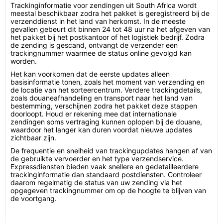
Trackinginformatie voor zendingen uit South Africa wordt
meestal beschikbaar zodra het pakket is geregistreerd bij de
verzenddienst in het land van herkomst. In de meeste
gevallen gebeurt dit binnen 24 tot 48 uur na het afgeven van
het pakket bij het postkantoor of het logistiek bedrijf. Zodra
de zending is gescand, ontvangt de verzender een
trackingnummer waarmee de status online gevolgd kan
worden.
Het kan voorkomen dat de eerste updates alleen
basisinformatie tonen, zoals het moment van verzending en
de locatie van het sorteercentrum. Verdere trackingdetails,
zoals douaneafhandeling en transport naar het land van
bestemming, verschijnen zodra het pakket deze stappen
doorloopt. Houd er rekening mee dat internationale
zendingen soms vertraging kunnen oplopen bij de douane,
waardoor het langer kan duren voordat nieuwe updates
zichtbaar zijn.
De frequentie en snelheid van trackingupdates hangen af van
de gebruikte vervoerder en het type verzendservice.
Expressdiensten bieden vaak snellere en gedetailleerdere
trackinginformatie dan standaard postdiensten. Controleer
daarom regelmatig de status van uw zending via het
opgegeven trackingnummer om op de hoogte te blijven van
de voortgang.