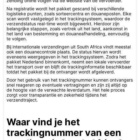
zending online volgen via de website van de vervoerder.
Na registratie wordt het pakket gescand bij verschillende
logistieke punten, zoals sorteercentra en douaneposten. Elke
scan wordt vastgelegd in het trackingsysteem, waardoor de
verzendstatus real-time wordt bijgewerkt. Hierdoor zijn
belangrijke stappen, zoals vertrek uit het land, aankomst in
het land van bestemming en douaneafhandeling, eenvoudig
te volgen.
Bij internationale verzendingen uit South Africa vindt meestal
ook een douanecontrole plaats. De status hiervan wordt
eveneens weergegeven in het trackingsysteem. Zodra het
pakket Nederland binnenkomt, neemt een lokale vervoerder
het transport over en blijft de trackinginformatie beschikbaar
totdat het pakket bij de ontvanger wordt afgeleverd.
Door het gebruik van het trackingnummer kunnen ontvangers
snel reageren op eventuele vertragingen en zijn zij altijd op
de hoogte van de verwachte leverdatum. Het hele proces
zorgt voor transparantie en zekerheid tijdens het
verzendtraject.
Waar vind je het
trackingnummer van een