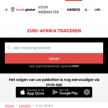
VOOR
HANDIG
NL
WEBMASTER
ZUID-AFRIKA TRACEREN
spoor
een partneraanbod openen
Het volgen van uw pakketten is nog eenvoudiger via
onze app
Home
Landen
Zuid-Afrika