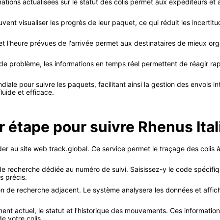
ations actualisées sur le statut des colis permet aux expéditeurs et 
vent visualiser les progrès de leur paquet, ce qui réduit les incertit
t l'heure prévues de l'arrivée permet aux destinataires de mieux orga
e problème, les informations en temps réel permettent de réagir rap
iale pour suivre les paquets, facilitant ainsi la gestion des envois i
luide et efficace.
 étape pour suivre Rhenus Itali
r au site web track.global. Ce service permet le traçage des colis à
de recherche dédiée au numéro de suivi. Saisissez-y le code spécifique 
s précis.
ton de recherche adjacent. Le système analysera les données et affich
ement actuel, le statut et l'historique des mouvements. Ces informatio
e votre colis.