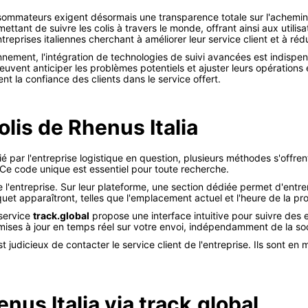
nsommateurs exigent désormais une transparence totale sur l'achem
ttant de suivre les colis à travers le monde, offrant ainsi aux utilisat
ntreprises italiennes cherchant à améliorer leur service client et à rédu
nnement, l'intégration de technologies de suivi avancées est indispen
peuvent anticiper les problèmes potentiels et ajuster leurs opératio
nt la confiance des clients dans le service offert.
lis de Rhenus Italia
 par l'entreprise logistique en question, plusieurs méthodes s'offre
 Ce code unique est essentiel pour toute recherche.
el de l'entreprise. Sur leur plateforme, une section dédiée permet d'ent
quet apparaîtront, telles que l'emplacement actuel et l'heure de la p
 service
track.global
propose une interface intuitive pour suivre des e
ses à jour en temps réel sur votre envoi, indépendamment de la soci
t judicieux de contacter le service client de l'entreprise. Ils sont en
enus Italia via track.global