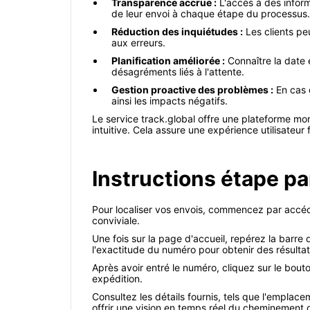
Transparence accrue :
L'accès à des inform
de leur envoi à chaque étape du processus.
Réduction des inquiétudes :
Les clients peu
aux erreurs.
Planification améliorée :
Connaître la date e
désagréments liés à l'attente.
Gestion proactive des problèmes :
En cas d
ainsi les impacts négatifs.
Le service track.global offre une plateforme mond
intuitive. Cela assure une expérience utilisateur f
Instructions étape par
Pour localiser vos envois, commencez par accéde
conviviale.
Une fois sur la page d'accueil, repérez la barre 
l'exactitude du numéro pour obtenir des résultat
Après avoir entré le numéro, cliquez sur le bou
expédition.
Consultez les détails fournis, tels que l'emplac
offrir une vision en temps réel du cheminement d