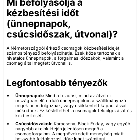
Mi befolyásolja a
kézbesítési időt
(ünnepnapok,
csúcsidőszak, útvonal)?
A Németországból érkező csomagok kézbesítési idejét
számos tényező befolyásolhatja. Ezek közé tartoznak a
hivatalos ünnepnapok, a forgalmas időszakok, valamint a
csomag által megtett útvonal is.
Legfontosabb tényezők
Ünnepnapok:
Mind a feladási, mind az átvételi
országban előforduló ünnepnapokon a szállítmányozó
cégek nem dolgoznak, vagy csökkentett kapacitással
működnek. Ez késleltetheti a csomagok feldolgozását és
kézbesítését.
Csúcsidőszakok:
Karácsony, Black Friday, vagy egyéb
nagyobb akciók idején jelentősen megnő a
csomagforgalom. A megnövekedett mennyiség miatt
hosszabb feldolgozási időre lehet számítani.