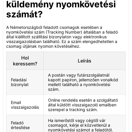
küldemény nyomkövetési
számát?
A Németországból feladott csomagok esetében a
nyomkövetési szám (Tracking Number) általában a feladó
által kiállított szállítási bizonylaton vagy elektronikus
visszaigazolásban található. Ez a szám elengedhetetlen a
csomag útjának nyomon követéséhez.
Hol
Leírás
keressem?
A postán vagy futárszolgálatnál
Feladási
kapott papíron, jellemzően vonalkód
bizonylat
mellett található a nyomkövetési
szám.
Online rendelés esetén a szolgáltató
Email
által küldött visszaigazoló emailben
visszaigazolás
szerepel a tracking szám.
Ha ismerőstől vagy cégtől vár
Feladó
csomagot, kérje el közvetlenül a
értesítése
nyomkövetési számot a feladótól.