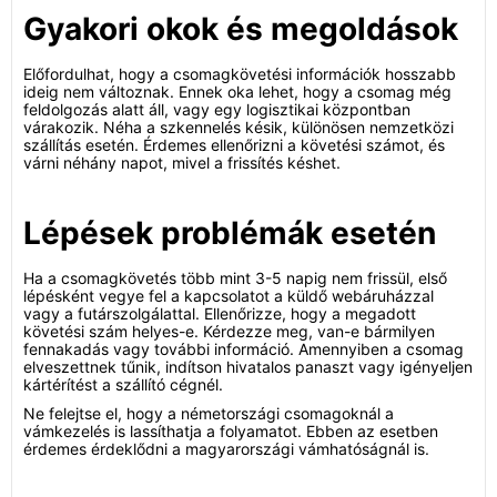
Gyakori okok és megoldások
Előfordulhat, hogy a csomagkövetési információk hosszabb
ideig nem változnak. Ennek oka lehet, hogy a csomag még
feldolgozás alatt áll, vagy egy logisztikai központban
várakozik. Néha a szkennelés késik, különösen nemzetközi
szállítás esetén. Érdemes ellenőrizni a követési számot, és
várni néhány napot, mivel a frissítés késhet.
Lépések problémák esetén
Ha a csomagkövetés több mint 3-5 napig nem frissül, első
lépésként vegye fel a kapcsolatot a küldő webáruházzal
vagy a futárszolgálattal. Ellenőrizze, hogy a megadott
követési szám helyes-e. Kérdezze meg, van-e bármilyen
fennakadás vagy további információ. Amennyiben a csomag
elveszettnek tűnik, indítson hivatalos panaszt vagy igényeljen
kártérítést a szállító cégnél.
Ne felejtse el, hogy a németországi csomagoknál a
vámkezelés is lassíthatja a folyamatot. Ebben az esetben
érdemes érdeklődni a magyarországi vámhatóságnál is.