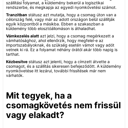
szállítási folyamat, a küldemény bekerül a logisztikai
rendszerbe, és megkapja az egyedi nyomkövetési számot.
Tranzitban
státusz azt mutatja, hogy a csomag úton van a
célország felé, vagy már az adott országon belül szállítják
egyik központból a másikba. Ebben a szakaszban a
küldemény több elosztóállomáson is áthaladhat.
Vámkezelés alatt
azt jelzi, hogy a csomag megérkezett a
vámhatósághoz, ahol ellenőrzik, hogy megfelel-e az
importszabályoknak, és szükség esetén vámot vagy adót
vetnek ki rá. Ez a folyamat néhány órától akár több napig is
tarthat.
Kézbesítve
státusz azt jelenti, hogy a címzett átvette a
csomagot, és a szállítás sikeresen befejeződött. A küldemény
nyomkövetése itt lezárul, további frissítések már nem
várhatók.
Mit tegyek, ha a
csomagkövetés nem frissül
vagy elakadt?