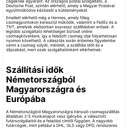
cégeknek egyaránt. Az országos postai szolgáltató, a
Deutsche Post, szintén elérhető, amely a Magyar Postával
együttműködve kézbesíti a küldeményeket.
Emellett elérhető még a Hermes, amely főleg
csomagpontokon keresztül működik, valamint a FedEx és a
TNT, amelyek elsősorban expressz szállításban erősek. A
legtöbb szolgáltató lehetőséget biztosít online
csomagkövetésre, így a feladott csomag útja folyamatosan
nyomon követhető. A választás során érdemes figyelembe
venni a csomag súlyát, méretét, a szállítási időt és a
díjszabást, mert ezek szolgáltatónként eltérhetnek.
Szállítási idők
Németországból
Magyarországra és
Európába
A Németországból Magyarországra irányuló csomagszállítás
általában 2-5 munkanapot vesz igénybe, a választott
futárszolgálattól és a feladási címtől függően. A nagyobb
futárcégek, mint például a DHL, GLS vagy DPD, rendszeres