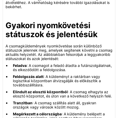
átvételéhez. A vámhatóság kérésére további igazolásokat is
bekérhet.
Gyakori nyomkövetési
státuszok és jelentésük
A csomagküldemények nyomkövetése során különböző
státuszok jelennek meg, amelyek segítenek követni a csomag
aktuális helyzetét. Az alábbiakban felsoroljuk a leggyakoribb
státuszokat és azok jelentését:
Feladva
: A csomagot a feladó átadta a futárszolgálatnak,
és elkezdődött a feldolgozása.
Feldolgozás alatt
: A küldeményt a raktárban vagy
logisztikai központban átvizsgálják és előkészítik a
továbbszállításra.
Elindult az elosztó központból
: A csomag elhagyta az
elosztó központot, és úton van a következő helyszín felé.
Tranzitban
: A csomag szállítás alatt áll, gyakran
országok vagy városok között mozog.
Megérkezett a célországba
: A küldemény belépett a