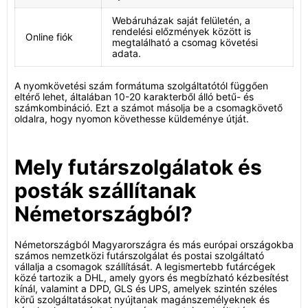
Webáruházak saját felületén, a
rendelési előzmények között is
Online fiók
megtalálható a csomag követési
adata.
A nyomkövetési szám formátuma szolgáltatótól függően
eltérő lehet, általában 10-20 karakterből álló betű- és
számkombináció. Ezt a számot másolja be a csomagkövető
oldalra, hogy nyomon követhesse küldeménye útját.
Mely futárszolgálatok és
posták szállítanak
Németországból?
Németországból Magyarországra és más európai országokba
számos nemzetközi futárszolgálat és postai szolgáltató
vállalja a csomagok szállítását. A legismertebb futárcégek
közé tartozik a DHL, amely gyors és megbízható kézbesítést
kínál, valamint a DPD, GLS és UPS, amelyek szintén széles
körű szolgáltatásokat nyújtanak magánszemélyeknek és