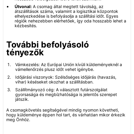
Útvonal:
A csomag által megtett távolság, az
átszállítások száma, valamint a logisztikai központok
elhelyezkedése is befolyásolja a szállítási időt. Egyes
régiók nehezebben elérhetőek, így oda hosszabb lehet a
kézbesítés.
További befolyásoló
tényezők
Vámkezelés: Az Európai Unión kívüli küldeményeknél a
vámellenőrzés plusz időt vehet igénybe.
Időjárási viszonyok: Szélsőséges időjárás (havazás,
vihar) késéseket okozhat a szállításban.
Szállítmányozó cég: A választott futárszolgálat
gyorsasága és megbízhatósága is jelentős szerepet
játszik.
A csomagkövetés segítségével mindig nyomon követheti,
hogy küldeménye éppen hol tart, és várhatóan mikor érkezik
meg Önhöz.