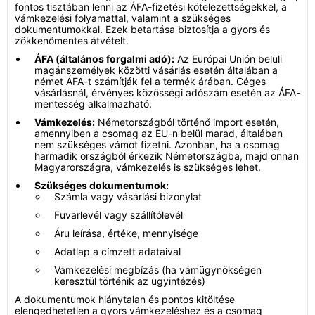
fontos tisztában lenni az ÁFA-fizetési kötelezettségekkel, a
vámkezelési folyamattal, valamint a szükséges
dokumentumokkal. Ezek betartása biztosítja a gyors és
zökkenőmentes átvételt.
ÁFA (általános forgalmi adó):
Az Európai Unión belüli
magánszemélyek közötti vásárlás esetén általában a
német ÁFA-t számítják fel a termék árában. Céges
vásárlásnál, érvényes közösségi adószám esetén az ÁFA-
mentesség alkalmazható.
Vámkezelés:
Németországból történő import esetén,
amennyiben a csomag az EU-n belül marad, általában
nem szükséges vámot fizetni. Azonban, ha a csomag
harmadik országból érkezik Németországba, majd onnan
Magyarországra, vámkezelés is szükséges lehet.
Szükséges dokumentumok:
Számla vagy vásárlási bizonylat
Fuvarlevél vagy szállítólevél
Áru leírása, értéke, mennyisége
Adatlap a címzett adataival
Vámkezelési megbízás (ha vámügynökségen
keresztül történik az ügyintézés)
A dokumentumok hiánytalan és pontos kitöltése
elengedhetetlen a gyors vámkezeléshez és a csomag