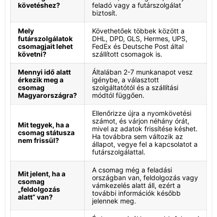
követéshez?
feladó vagy a futárszolgálat
biztosít.
Mely
Követhetőek többek között a
futárszolgálatok
DHL, DPD, GLS, Hermes, UPS,
csomagjait lehet
FedEx és Deutsche Post által
követni?
szállított csomagok is.
Mennyi idő alatt
Általában 2-7 munkanapot vesz
érkezik meg a
igénybe, a választott
csomag
szolgáltatótól és a szállítási
Magyarországra?
módtól függően.
Ellenőrizze újra a nyomkövetési
számot, és várjon néhány órát,
Mit tegyek, ha a
mivel az adatok frissítése késhet.
csomag státusza
Ha továbbra sem változik az
nem frissül?
állapot, vegye fel a kapcsolatot a
futárszolgálattal.
A csomag még a feladási
Mit jelent, ha a
országban van, feldolgozás vagy
csomag
vámkezelés alatt áll, ezért a
„feldolgozás
további információk később
alatt” van?
jelennek meg.