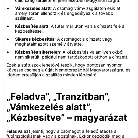
célország területére, jelen esetben Magyarországra.
Vámkezelés alatt
: A csomag vámvizsgálaton esik át,
amely során ellenőrzik és engedélyezik a további
szállítást.
Kézbesítés alatt
: A futár már úton van a címzett felé a
kézbesítéssel.
Sikeres kézbesítés
: A csomagot a címzett vagy
meghatalmazott személy átvette.
Kézbesítés sikertelen
: A kézbesítés valamilyen okból
nem sikerült, például nem tartózkodott otthon a címzett.
Ezek a státuszok lehetővé teszik, hogy pontosan nyomon
kövesse csomagja útját Németországból Magyarországra, és
időben értesüljön a szállítás minden lépéséről.
„Feladva”, „Tranzitban”,
„Vámkezelés alatt”,
„Kézbesítve” – magyarázat
Feladva
azt jelenti, hogy a csomagot a feladó átadta a
futárszolgálatnak vagy a postának. Ekkor kezdődik meg a