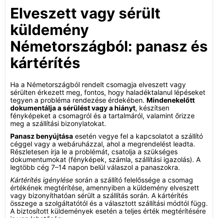
Elveszett vagy sérült
küldemény
Németországból: panasz és
kártérítés
Ha a Németországból rendelt csomagja elveszett vagy
sérülten érkezett meg, fontos, hogy haladéktalanul lépéseket
tegyen a probléma rendezése érdekében.
Mindenekelőtt
dokumentálja a sérülést vagy a hiányt
, készítsen
fényképeket a csomagról és a tartalmáról, valamint őrizze
meg a szállítási bizonylatokat.
Panasz benyújtása
esetén vegye fel a kapcsolatot a szállító
céggel vagy a webáruházzal, ahol a megrendelést leadta.
Részletesen írja le a problémát, csatolja a szükséges
dokumentumokat (fényképek, számla, szállítási igazolás). A
legtöbb cég 7–14 napon belül válaszol a panaszokra.
Kártérítés igénylése
során a szállító felelőssége a csomag
értékének megtérítése, amennyiben a küldemény elveszett
vagy bizonyíthatóan sérült a szállítás során. A kártérítés
összege a szolgáltatótól és a választott szállítási módtól függ.
A biztosított küldemények esetén a teljes érték megtérítésére