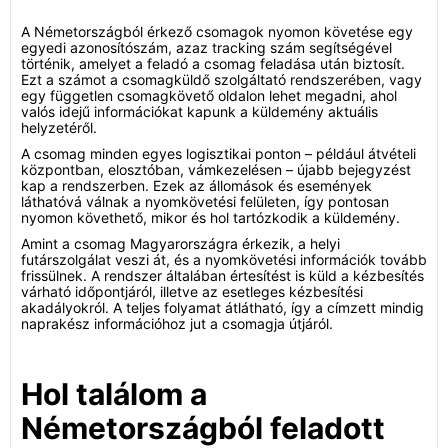
A Németországból érkező csomagok nyomon követése egy
egyedi azonosítószám, azaz tracking szám segítségével
történik, amelyet a feladó a csomag feladása után biztosít.
Ezt a számot a csomagküldő szolgáltató rendszerében, vagy
egy független csomagkövető oldalon lehet megadni, ahol
valós idejű információkat kapunk a küldemény aktuális
helyzetéről.
A csomag minden egyes logisztikai ponton – például átvételi
központban, elosztóban, vámkezelésen – újabb bejegyzést
kap a rendszerben. Ezek az állomások és események
láthatóvá válnak a nyomkövetési felületen, így pontosan
nyomon követhető, mikor és hol tartózkodik a küldemény.
Amint a csomag Magyarországra érkezik, a helyi
futárszolgálat veszi át, és a nyomkövetési információk tovább
frissülnek. A rendszer általában értesítést is küld a kézbesítés
várható időpontjáról, illetve az esetleges kézbesítési
akadályokról. A teljes folyamat átlátható, így a címzett mindig
naprakész információhoz jut a csomagja útjáról.
Hol találom a
Németországból feladott