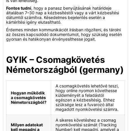
is van lehetőség.
Fontos tudni
, hogy a panasz benyújtásának határideje
általában 7–30 nap a kézbesítéstől vagy a várt kézbesítési
dátumtól számítva. Késedelmes bejelentés esetén a
kártérítési igény elutasítható.
Érdemes minden kommunikációt írásban rögzíteni, és tárolni
az összes kapcsolódó dokumentumot, hogy szükség esetén
gyorsan és hatékonyan érvényesíthesse jogait.
GYIK – Csomagkövetés
Németországból (germany)
A csomagkövetés lehetővé teszi,
hogy online nyomon követhesse
Hogyan működik
küldeményét a feladástól
a csomagkövetés
egészen a kézbesítésig. Ehhez
Németországból?
szüksége lesz a fuvarozó által
megadott nyomkövetési számra.
A sikeres követéshez a csomag
Milyen adatokat
nyomkövetési számát (Tracking
kell megadni a
Number) kell megadni, amelyet a