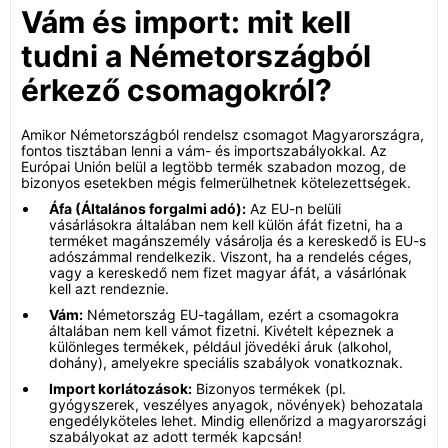
Vám és import: mit kell
tudni a Németországból
érkező csomagokról?
Amikor Németországból rendelsz csomagot Magyarországra,
fontos tisztában lenni a vám- és importszabályokkal. Az
Európai Unión belül a legtöbb termék szabadon mozog, de
bizonyos esetekben mégis felmerülhetnek kötelezettségek.
Áfa (Általános forgalmi adó):
Az EU-n belüli
vásárlásokra általában nem kell külön áfát fizetni, ha a
terméket magánszemély vásárolja és a kereskedő is EU-s
adószámmal rendelkezik. Viszont, ha a rendelés céges,
vagy a kereskedő nem fizet magyar áfát, a vásárlónak
kell azt rendeznie.
Vám:
Németország EU-tagállam, ezért a csomagokra
általában nem kell vámot fizetni. Kivételt képeznek a
különleges termékek, például jövedéki áruk (alkohol,
dohány), amelyekre speciális szabályok vonatkoznak.
Import korlátozások:
Bizonyos termékek (pl.
gyógyszerek, veszélyes anyagok, növények) behozatala
engedélyköteles lehet. Mindig ellenőrizd a magyarországi
szabályokat az adott termék kapcsán!