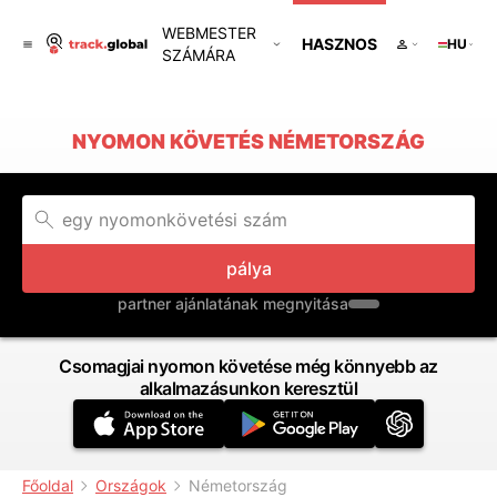
WEBMESTER
HASZNOS
HU
SZÁMÁRA
NYOMON KÖVETÉS NÉMETORSZÁG
pálya
partner ajánlatának megnyitása
Csomagjai nyomon követése még könnyebb az
alkalmazásunkon keresztül
Főoldal
Országok
Németország