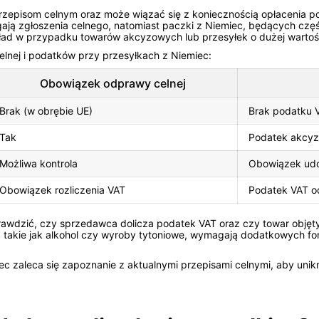
rzepisom celnym oraz może wiązać się z koniecznością opłacenia po
gają zgłoszenia celnego, natomiast paczki z Niemiec, będących czę
ykład w przypadku towarów akcyzowych lub przesyłek o dużej wartoś
lnej i podatków przy przesyłkach z Niemiec:
Obowiązek odprawy celnej
Brak (w obrębie UE)
Brak podatku V
Tak
Podatek akcy
Możliwa kontrola
Obowiązek udo
Obowiązek rozliczenia VAT
Podatek VAT o
wdzić, czy sprzedawca dolicza podatek VAT oraz czy towar objęty 
, takie jak alkohol czy wyroby tytoniowe, wymagają dodatkowych f
ec zaleca się zapoznanie z aktualnymi przepisami celnymi, aby uni