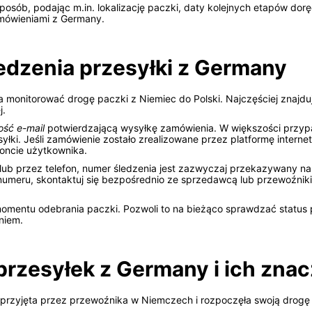
sposób, podając m.in. lokalizację paczki, daty kolejnych etapów do
amówieniami z Germany.
edzenia przesyłki z Germany
a monitorować drogę paczki z Niemiec do Polski. Najczęściej znajduj
j.
ść e-mail
potwierdzającą wysyłkę zamówienia. W większości przy
yłki. Jeśli zamówienie zostało zrealizowane przez platformę intern
oncie użytkownika.
ub przez telefon, numer śledzenia jest zazwyczaj przekazywany n
 numeru, skontaktuj się bezpośrednio ze sprzedawcą lub przewoźni
mentu odebrania paczki. Pozwoli to na bieżąco sprawdzać status pr
niem.
przesyłek z Germany i ich zna
 przyjęta przez przewoźnika w Niemczech i rozpoczęła swoją drogę