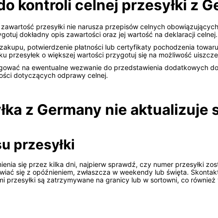
o kontroli celnej przesyłki z 
e zawartość przesyłki nie narusza przepisów celnych obowiązującyc
tuj dokładny opis zawartości oraz jej wartość na deklaracji celnej.
zakupu, potwierdzenie płatności lub certyfikaty pochodzenia towaru
u przesyłek o większej wartości przygotuj się na możliwość uiszcze
reagować na ewentualne wezwanie do przedstawienia dodatkowych do
ości dotyczących odprawy celnej.
łka z Germany nie aktualizuje 
su przesyłki
zmienia się przez kilka dni, najpierw sprawdź, czy numer przesyłki 
wiać się z opóźnieniem, zwłaszcza w weekendy lub święta. Skontak
sami przesyłki są zatrzymywane na granicy lub w sortowni, co równie