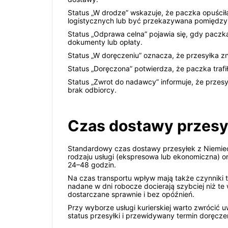
Status „W drodze” wskazuje, że paczka opuścił
logistycznych lub być przekazywana pomiędzy
Status „Odprawa celna” pojawia się, gdy paczk
dokumenty lub opłaty.
Status „W doręczeniu” oznacza, że przesyłka zna
Status „Doręczona” potwierdza, że paczka trafi
Status „Zwrot do nadawcy” informuje, że prze
brak odbiorcy.
Czas dostawy przesyłe
Standardowy czas dostawy przesyłek z Niemiec d
rodzaju usługi (ekspresowa lub ekonomiczna) o
24–48 godzin.
Na czas transportu wpływ mają także czynniki 
nadane w dni robocze docierają szybciej niż t
dostarczane sprawnie i bez opóźnień.
Przy wyborze usługi kurierskiej warto zwrócić
status przesyłki i przewidywany termin doręcze