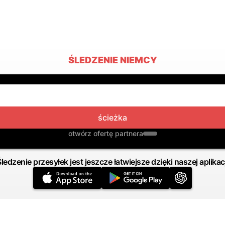
ŚLEDZENIE NIEMCY
ścieżka
otwórz ofertę partnera
Śledzenie przesyłek jest jeszcze łatwiejsze dzięki naszej aplikacj