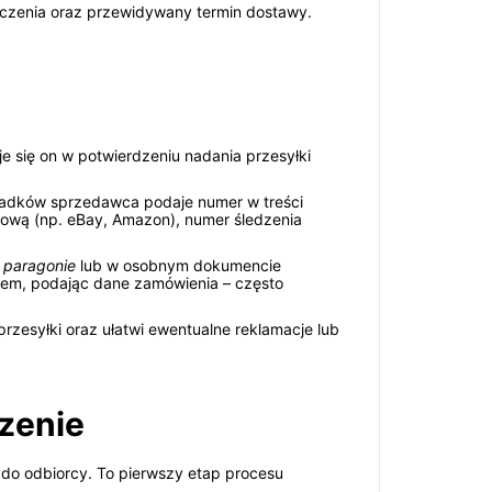
ręczenia oraz przewidywany termin dostawy.
e się on w potwierdzeniu nadania przesyłki
padków sprzedawca podaje numer w treści
etową (np. eBay, Amazon), numer śledzenia
a
paragonie
lub w osobnym dokumencie
kiem, podając dane zamówienia – często
zesyłki oraz ułatwi ewentualne reklamacje lub
czenie
 do odbiorcy. To pierwszy etap procesu