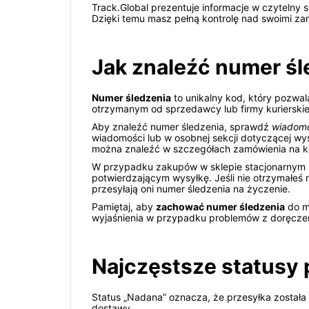
Track.Global prezentuje informacje w czytelny 
Dzięki temu masz pełną kontrolę nad swoimi z
Jak znaleźć numer śl
Numer śledzenia
to unikalny kod, który pozwal
otrzymanym od sprzedawcy lub firmy kurierskie
Aby znaleźć numer śledzenia, sprawdź
wiadomo
wiadomości lub w osobnej sekcji dotyczącej wys
można znaleźć w szczegółach zamówienia na k
W przypadku zakupów w sklepie stacjonarnym l
potwierdzającym wysyłkę. Jeśli nie otrzymałeś
przesyłają oni numer śledzenia na życzenie.
Pamiętaj, aby
zachować numer śledzenia
do mo
wyjaśnienia w przypadku problemów z doręcze
Najczęstsze statusy 
Status „Nadana” oznacza, że przesyłka została
dostawy.