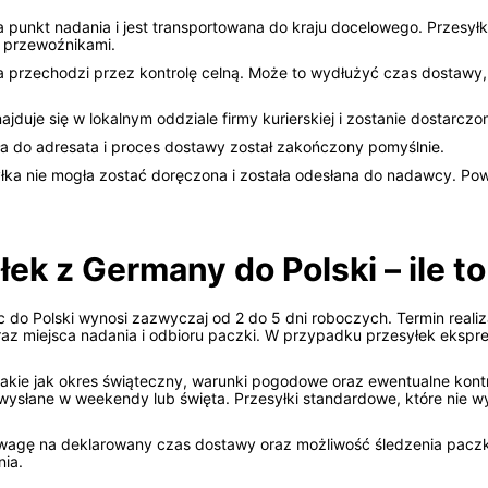
a punkt nadania i jest transportowana do kraju docelowego. Przes
 przewoźnikami.
a przechodzi przez kontrolę celną. Może to wydłużyć czas dostawy
jduje się w lokalnym oddziale firmy kurierskiej i zostanie dostarcz
ła do adresata i proces dostawy został zakończony pomyślnie.
syłka nie mogła zostać doręczona i została odesłana do nadawcy. 
k z Germany do Polski – ile to
o Polski wynosi zazwyczaj od 2 do 5 dni roboczych. Termin realizac
raz miejsca nadania i odbioru paczki. W przypadku przesyłek eksp
takie jak okres świąteczny, warunki pogodowe oraz ewentualne kont
e wysłane w weekendy lub święta. Przesyłki standardowe, które nie
 uwagę na deklarowany czas dostawy oraz możliwość śledzenia paczk
nia.