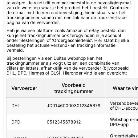
te volgen. Je vindt dit nummer meestal in de bevestigingsmail
van de webshop waar je het product hebt besteld. Controleer
de e-mail met de verzendbevestiging; hierin staat vaak het
trackingnummer samen met een link naar de track-en-trace
pagina van de vervoerder.
Heb je via een platform zoals Amazon of eBay besteld, dan
kun je het trackingnummer ook terugvinden in je account
onder ‘Bestellingen’ of ‘Ordergeschiedenis’. Hier staat bij elke
bestelling het actuele verzend- en trackingsinformatie
vermeld.
Bij bestellingen via een Duitse webshop kan het
trackingnummer er als volgt uitzien: een combinatie van
cijfers en letters, afhankelijk van de vervoerder (bijvoorbeeld
DHL, DPD, Hermes of GLS). Hieronder vind je een overzicht:
Voorbeeld
Vervoerder
Waar te vi
trackingnummer
Verzendbeves
DHL
JD014600003012345678
of DHL-accou
Webshop e-ma
DPD
0512345678912
DPD-app
Orderdetails 