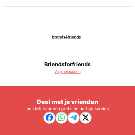
Briendsforfriends
Volg het pakket
Deel met je vrienden
een link naar een gratis en nuttige service