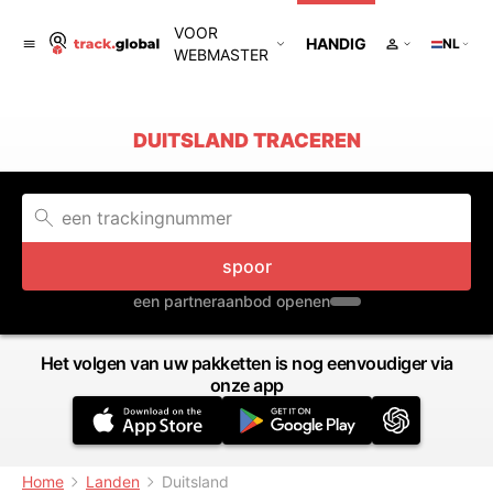
VOOR
HANDIG
NL
WEBMASTER
DUITSLAND TRACEREN
spoor
een partneraanbod openen
Het volgen van uw pakketten is nog eenvoudiger via
onze app
Home
Landen
Duitsland