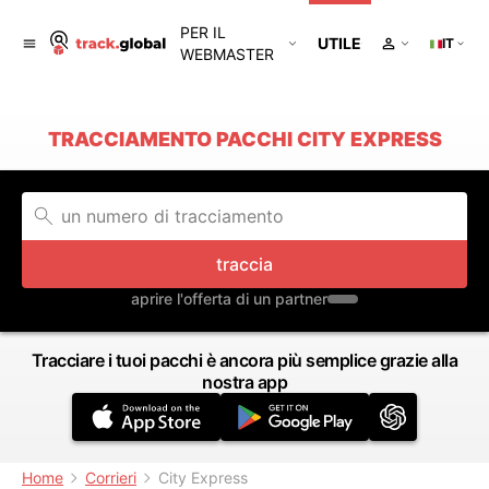
PER IL
UTILE
IT
WEBMASTER
TRACCIAMENTO PACCHI CITY EXPRESS
traccia
aprire l'offerta di un partner
Tracciare i tuoi pacchi è ancora più semplice grazie alla
nostra app
Home
Corrieri
City Express