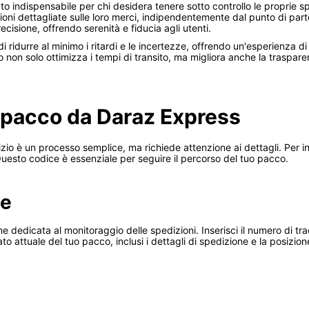
o indispensabile per chi desidera tenere sotto controllo le proprie spe
ioni dettagliate sulle loro merci, indipendentemente dal punto di part
isione, offrendo serenità e fiducia agli utenti.
 ridurre al minimo i ritardi e le incertezze, offrendo un'esperienza di
apido non solo ottimizza i tempi di transito, ma migliora anche la trasp
 pacco da Daraz Express
io è un processo semplice, ma richiede attenzione ai dettagli. Per ini
uesto codice è essenziale per seguire il percorso del tuo pacco.
le
ezione dedicata al monitoraggio delle spedizioni. Inserisci il numero di 
tato attuale del tuo pacco, inclusi i dettagli di spedizione e la posizion