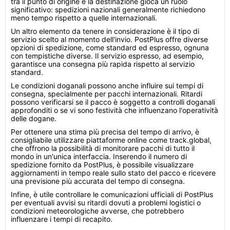
tra il punto di origine e la destinazione gioca un ruolo
significativo: spedizioni nazionali generalmente richiedono
meno tempo rispetto a quelle internazionali.
Un altro elemento da tenere in considerazione è il tipo di
servizio scelto al momento dell'invio. PostPlus offre diverse
opzioni di spedizione, come standard ed espresso, ognuna
con tempistiche diverse. Il servizio espresso, ad esempio,
garantisce una consegna più rapida rispetto al servizio
standard.
Le condizioni doganali possono anche influire sui tempi di
consegna, specialmente per pacchi internazionali. Ritardi
possono verificarsi se il pacco è soggetto a controlli doganali
approfonditi o se vi sono festività che influenzano l'operatività
delle dogane.
Per ottenere una stima più precisa del tempo di arrivo, è
consigliabile utilizzare piattaforme online come track.global,
che offrono la possibilità di monitorare pacchi di tutto il
mondo in un'unica interfaccia. Inserendo il numero di
spedizione fornito da PostPlus, è possibile visualizzare
aggiornamenti in tempo reale sullo stato del pacco e ricevere
una previsione più accurata del tempo di consegna.
Infine, è utile controllare le comunicazioni ufficiali di PostPlus
per eventuali avvisi su ritardi dovuti a problemi logistici o
condizioni meteorologiche avverse, che potrebbero
influenzare i tempi di recapito.