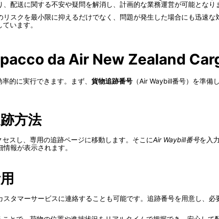
り、配送に関する不安や疑問を解消し、計画的な業務運営が可能となり
スクを最小限に抑えるだけでなく、問題が発生した場合にも迅速な対応を可能にし
しています。
 pacco da Air New Zealand Car
簡単かつ効率的に実行できます。まず、
貨物追跡番号
（Air Waybill番号
跡方法
サイトにアクセスし、専用の追跡ページに移動します。そこに
Air Waybill番号
を入
細情報が表示されます。
活用
カスタマーサービスに連絡することも可能です。追跡番号を用意し、必
ステムを利用することで、荷物の位置や進捗状況をリアルタイムで把握でき、安心