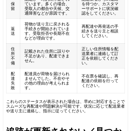
保
ています。多くの場合、
を待つか、カスタマ
留
受取人の都合や天候、交
ーサポートに状況確
通障害などが原因です。
認をしてください。
荷物が送り主に戻される
再配達や再発送の手
返
手続きが開始されていま
続きを送り主と相談
送
す。受取拒否や長期不在
してください。
などが理由です。
住
正しい住所情報を配
記載された住所に誤りや
所
送業者に連絡して訂
不足があり、配達できま
不
正を依頼してくださ
せん。
備
い。
配
配達員が荷物を届けられ
不在票を確認し、再
達
ませんでした。不在やそ
配達の依頼を行って
失
の他の理由が考えられま
ください。
敗
す。
これらのステータスが表示された場合は、早めに対応することで
スムーズな再配達や問題解決が可能です。状況に応じて配送業者
や送り主に連絡し、指示に従ってください。