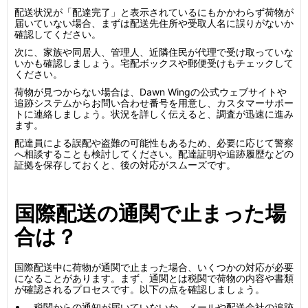
配送状況が「配達完了」と表示されているにもかかわらず荷物が
届いていない場合、まずは配送先住所や受取人名に誤りがないか
確認してください。
次に、家族や同居人、管理人、近隣住民が代理で受け取っていな
いかも確認しましょう。宅配ボックスや郵便受けもチェックして
ください。
荷物が見つからない場合は、Dawn Wingの公式ウェブサイトや
追跡システムからお問い合わせ番号を用意し、カスタマーサポー
トに連絡しましょう。状況を詳しく伝えると、調査が迅速に進み
ます。
配達員による誤配や盗難の可能性もあるため、必要に応じて警察
へ相談することも検討してください。配達証明や追跡履歴などの
証拠を保存しておくと、後の対応がスムーズです。
国際配送の通関で止まった場
合は？
国際配送中に荷物が通関で止まった場合、いくつかの対応が必要
になることがあります。まず、通関とは税関で荷物の内容や書類
が確認されるプロセスです。以下の点を確認しましょう。
税関からの通知が届いていないか、メールや配送会社の追跡