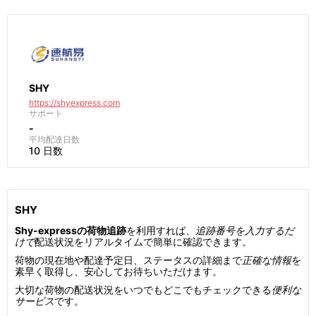
SHY
https://shyexpress.com
サポート
-
平均配達日数
10 日数
SHY
Shy-expressの荷物追跡
を利用すれば、
追跡番号を入力するだ
けで
配送状況をリアルタイムで簡単に確認できます。
荷物の現在地や配達予定日、ステータスの詳細まで
正確な情報
を
素早く取得し、安心してお待ちいただけます。
大切な荷物の配送状況をいつでもどこでもチェックできる
便利な
サービス
です。