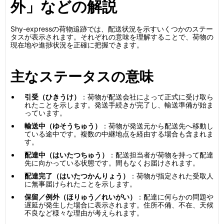
外」などの解説
Shy-expressの荷物追跡では、配送状況を示すいくつかのステー
タスが表示されます。それぞれの意味を理解することで、荷物の
現在地や進捗状況を正確に把握できます。
主なステータスの意味
引受（ひきうけ）
：荷物が配送会社によって正式に受け取ら
れたことを示します。発送手続きが完了し、輸送準備が始ま
っています。
輸送中（ゆそうちゅう）
：荷物が発送元から配送先へ移動し
ている途中です。複数の中継地点を経由する場合も含まれま
す。
配達中（はいたつちゅう）
：配送担当者が荷物を持って配達
先に向かっている状態です。間もなくお届けされます。
配達完了（はいたつかんりょう）
：荷物が指定された受取人
に無事届けられたことを示します。
保留／例外（ほりゅう／れいがい）
：配達に何らかの問題や
遅延が発生した場合に表示されます。住所不備、不在、天候
不良など様々な理由が考えられます。