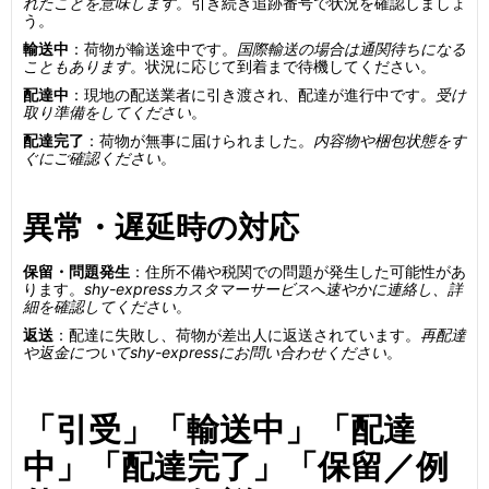
れたことを意味します
。引き続き追跡番号で状況を確認しましょ
う。
輸送中
：荷物が輸送途中です。
国際輸送の場合は通関待ちになる
こともあります
。状況に応じて到着まで待機してください。
配達中
：現地の配送業者に引き渡され、配達が進行中です。
受け
取り準備をしてください
。
配達完了
：荷物が無事に届けられました。
内容物や梱包状態をす
ぐにご確認ください
。
異常・遅延時の対応
保留・問題発生
：住所不備や税関での問題が発生した可能性があ
ります。
shy-expressカスタマーサービスへ速やかに連絡し、詳
細を確認してください
。
返送
：配達に失敗し、荷物が差出人に返送されています。
再配達
や返金についてshy-expressにお問い合わせください
。
「引受」「輸送中」「配達
中」「配達完了」「保留／例