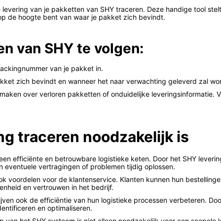
 levering van je pakketten van SHY traceren. Deze handige tool stelt
d op de hoogte bent van waar je pakket zich bevindt.
en van SHY te volgen:
trackingnummer van je pakket in.
e pakket zich bevindt en wanneer het naar verwachting geleverd zal wo
e maken over verloren pakketten of onduidelijke leveringsinformatie.
g traceren noodzakelijk is
r een efficiënte en betrouwbare logistieke keten. Door het SHY lever
en eventuele vertragingen of problemen tijdig oplossen.
ok voordelen voor de klantenservice. Klanten kunnen hun bestelling
enheid en vertrouwen in het bedrijf.
ven ook de efficiëntie van hun logistieke processen verbeteren. Door 
entificeren en optimaliseren.
p van het SHY systeem is niet alleen noodzakelijk voor een soepele 