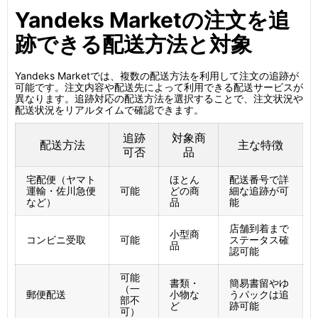
Yandeks Marketの注文を追
跡できる配送方法と対象
Yandeks Marketでは、複数の配送方法を利用して注文の追跡が
可能です。注文内容や配送先によって利用できる配送サービスが
異なります。追跡対応の配送方法を選択することで、注文状況や
配送状況をリアルタイムで確認できます。
追跡
対象商
配送方法
主な特徴
可否
品
宅配便（ヤマト
ほとん
配送番号で詳
運輸・佐川急便
可能
どの商
細な追跡が可
など）
品
能
店舗到着まで
小型商
コンビニ受取
可能
ステータス確
品
認可能
可能
書類・
簡易書留やゆ
（一
郵便配送
小物な
うパックは追
部不
ど
跡可能
可）