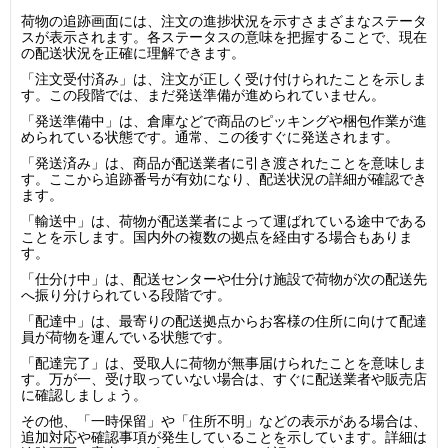
荷物の追跡画面には、注文の進捗状況を示すさまざまなステータ
スが表示されます。各ステータスの意味を把握することで、現在
の配送状況を正確に理解できます。
「注文受付済み」は、注文が正しく受け付けられたことを示しま
す。この段階では、まだ発送準備が進められていません。
「発送準備中」は、倉庫などで商品のピッキングや梱包作業が進
められている状態です。通常、この後すぐに発送されます。
「発送済み」は、商品が配送業者に引き渡されたことを意味しま
す。ここから追跡番号が有効になり、配送状況の詳細が確認でき
ます。
「輸送中」は、荷物が配送業者によって運ばれている途中である
ことを示します。国内外の複数の拠点を経由する場合もありま
す。
「仕分け中」は、配送センターや仕分け施設で荷物が次の配送先
へ振り分けられている段階です。
「配達中」は、最寄りの配送拠点からお客様の住所に向けて配達
員が荷物を運んでいる状態です。
「配達完了」は、受取人に荷物が無事届けられたことを意味しま
す。万が一、受け取っていない場合は、すぐに配送業者や販売店
に確認しましょう。
その他、「一時保留」や「住所不明」などの表示がある場合は、
追加対応や確認事項が発生していることを示しています。詳細は