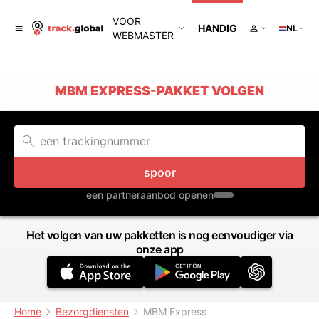
VOOR
HANDIG
NL
WEBMASTER
MBM EXPRESS-PAKKET VOLGEN
spoor
een partneraanbod openen
Het volgen van uw pakketten is nog eenvoudiger via
onze app
Home
Bezorgdiensten
MBM Express