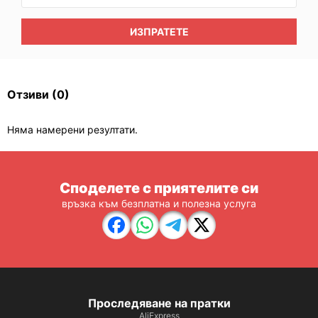
ИЗПРАТЕТЕ
Отзиви
(0)
Няма намерени резултати.
Споделете с приятелите си
връзка към безплатна и полезна услуга
Проследяване на пратки
AliExpress