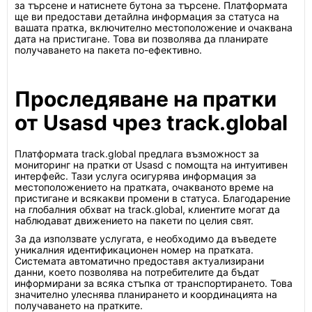
за търсене и натиснете бутона за търсене. Платформата
ще ви предостави детайлна информация за статуса на
вашата пратка, включително местоположение и очаквана
дата на пристигане. Това ви позволява да планирате
получаването на пакета по-ефективно.
Проследяване на пратки
от Usasd чрез track.global
Платформата track.global предлага възможност за
мониторинг на пратки от Usasd с помощта на интуитивен
интерфейс. Тази услуга осигурява информация за
местоположението на пратката, очакваното време на
пристигане и всякакви промени в статуса. Благодарение
на глобалния обхват на track.global, клиентите могат да
наблюдават движението на пакети по целия свят.
За да използвате услугата, е необходимо да въведете
уникалния идентификационен номер на пратката.
Системата автоматично предоставя актуализирани
данни, което позволява на потребителите да бъдат
информирани за всяка стъпка от транспортирането. Това
значително улеснява планирането и координацията на
получаването на пратките.