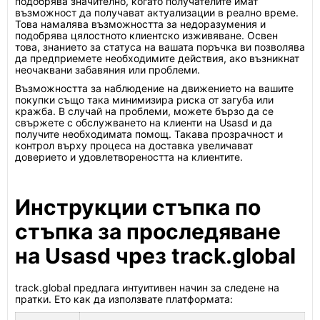
подобрява значително, когато получателите имат
възможност да получават актуализации в реално време.
Това намалява възможността за недоразумения и
подобрява цялостното клиентско изживяване. Освен
това, знанието за статуса на вашата поръчка ви позволява
да предприемете необходимите действия, ако възникнат
неочаквани забавяния или проблеми.
Възможността за наблюдение на движението на вашите
покупки също така минимизира риска от загуба или
кражба. В случай на проблеми, можете бързо да се
свържете с обслужването на клиенти на Usasd и да
получите необходимата помощ. Такава прозрачност и
контрол върху процеса на доставка увеличават
доверието и удовлетвореността на клиентите.
Инструкции стъпка по
стъпка за проследяване
на Usasd чрез track.global
track.global предлага интуитивен начин за следене на
пратки. Ето как да използвате платформата: