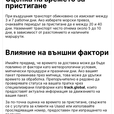
пристигане
При въздушния транспорт обикновено се изискват между
3 и 7 работни дни. Ако изберете морски превоз,
очаквайте периодът за пристигане да е между 20 и 40
дни. Наземният транспорт често отнема около 5 до 10
дни, в зависимост от разстоянието и наличните
маршрути.
Влияние на външни фактори
Имайте предвид, че времето за доставка може да бъде
повлияно от фактори като метеорологични условия,
митнически процедури и празнични дни. Ако вашият
пакет преминава през митница, това може да удължи
времето за обработка. Препоръчително е редовно да
проверявате статуса на вашата пратка чрез
специализирани платформи като
track.global
, които
предоставят актуална информация за движението на
вашия пакет.
За по-точна оценка на времето за пристигане, свържете
се с услугата за клиенти на Usasd или използвайте
проследяващия номер, предоставен при изпращането на