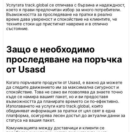
Услугата track.global се отличава с бързина и надеждност,
което я прави предпочитан избор за много потребители.
Възможността за проследяване на пратки в реално
време дава увереност и спокойствие на клиентите, че
техните стоки ще пристигнат навреме и в отлично
състояние.
Защо е необходимо
проследяване на поръчка
от Usasd
Когато поръчвате продукти от Usasd, е важно да можете
да следите движението им за максимална сигурност и
спокойствие. Това не само ви позволява да знаете точно
къде се намира вашият пакет, но и ви предоставя
възможността да планирате времето си по-ефективно.
Използването на услуги като track.global, които
обединяват информация за пратки от цял свят в една
платформа, осигурява лесен достъп до актуални данни за
статуса на вашия пакет.
Комуникацията между доставчици и клиенти се