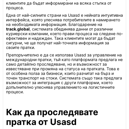
клиентите да бъдат информирани на всяка стъпка от
процеса.
Една от най-силните страни на Usasd е нейната интуитивна
интерфейса, която улеснява потребителите в намирането
на необходимата информация. Благодарение на
track.global
, системата обединява данни от различни
куриерски компании, което прави процеса на следене по-
ефективен и надежден. Така клиентите могат да бъдат
сигурни, че ще получат най-точната информация за
своите пратки.
Препоръчително е да се използва Usasd за управление на
международни пратки, тъй като платформата предлага не
само детайлно проследяване, но и възможност за
известяване при промяна на статуса на пратката. Това е
от особена полза за бизнеси, които разчитат на бърз и
точен транспорт на стоки. Системата също така предлага
възможност за интеграция с други платформи, което
допълнително улеснява управлението на логистичните
процеси.
Как да проследявате
пратка от Usasd