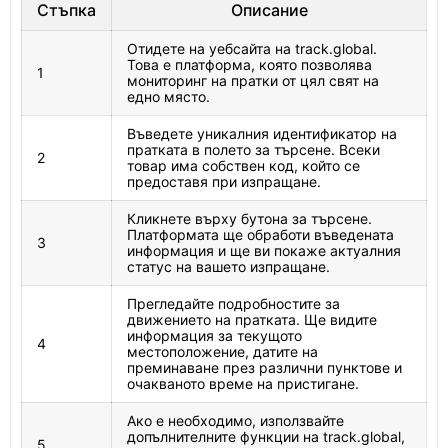
Стъпка
Описание
Отидете на уебсайта на track.global.
Това е платформа, която позволява
1
мониторинг на пратки от цял свят на
едно място.
Въведете уникалния идентификатор на
пратката в полето за търсене. Всеки
2
товар има собствен код, който се
предоставя при изпращане.
Кликнете върху бутона за търсене.
Платформата ще обработи въведената
3
информация и ще ви покаже актуалния
статус на вашето изпращане.
Прегледайте подробностите за
движението на пратката. Ще видите
информация за текущото
4
местоположение, датите на
преминаване през различни пунктове и
очакваното време на пристигане.
Ако е необходимо, използвайте
допълнителните функции на track.global,
5