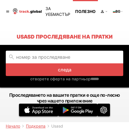
ЗА
ПОЛЕЗНО
BG
УЕБМАСТЪР
USASD ПРОСЛЕДЯВАНЕ НА ПРАТКИ
следа
отворете оферта на партньор
Проследяването на вашите пратки е още по-лесно
чрез нашето приложение
Начало
Подкрепа
Usasd