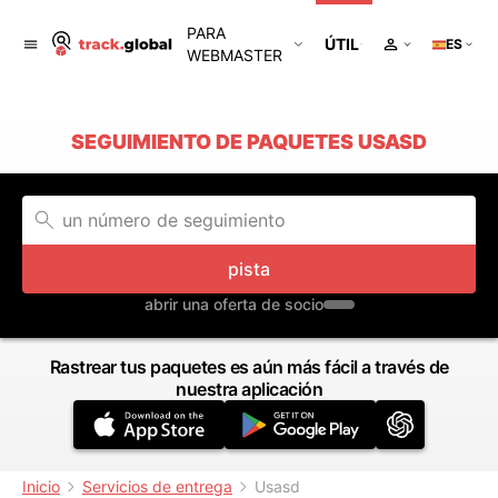
PARA
ÚTIL
ES
WEBMASTER
SEGUIMIENTO DE PAQUETES USASD
pista
abrir una oferta de socio
Rastrear tus paquetes es aún más fácil a través de
nuestra aplicación
Inicio
Servicios de entrega
Usasd