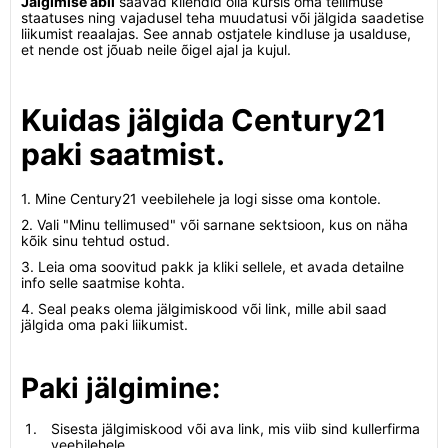
Jälgimise abil
saavad kliendid olla kursis oma tellimuse
staatuses ning vajadusel teha muudatusi või jälgida saadetise
liikumist reaalajas. See annab ostjatele kindluse ja usalduse,
et nende ost jõuab neile õigel ajal ja kujul.
Kuidas jälgida Century21
paki saatmist.
1. Mine Century21 veebilehele ja logi sisse oma kontole.
2. Vali "Minu tellimused" või sarnane sektsioon, kus on näha
kõik sinu tehtud ostud.
3. Leia oma soovitud pakk ja kliki sellele, et avada detailne
info selle saatmise kohta.
4. Seal peaks olema jälgimiskood või link, mille abil saad
jälgida oma paki liikumist.
Paki jälgimine:
Sisesta jälgimiskood või ava link, mis viib sind kullerfirma
veebilehele.