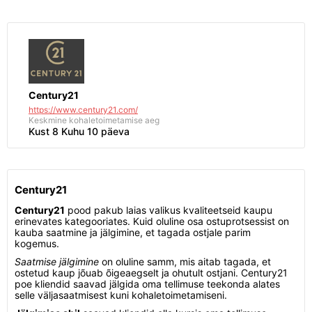
Century21
https://www.century21.com/
Keskmine kohaletoimetamise aeg
Kust 8 Kuhu 10 päeva
Century21
Century21
pood pakub laias valikus kvaliteetseid kaupu
erinevates kategooriates. Kuid oluline osa ostuprotsessist on
kauba saatmine ja jälgimine, et tagada ostjale parim
kogemus.
Saatmise jälgimine
on oluline samm, mis aitab tagada, et
ostetud kaup jõuab õigeaegselt ja ohutult ostjani. Century21
poe kliendid saavad jälgida oma tellimuse teekonda alates
selle väljasaatmisest kuni kohaletoimetamiseni.