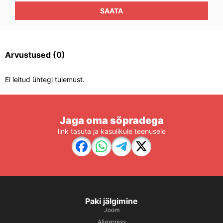
SAATA
Arvustused
(0)
Ei leitud ühtegi tulemust.
Jaga oma sõpradega
link tasuta ja kasulikule teenusele
Paki jälgimine
Joom
Aliexpress