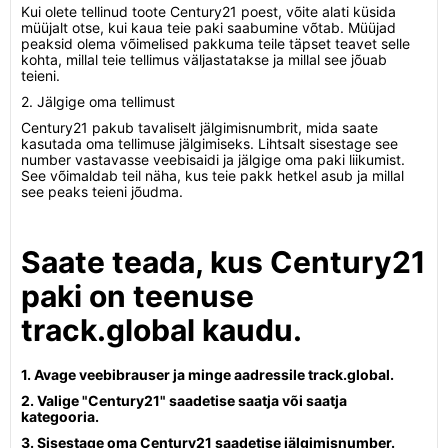
Kui olete tellinud toote Century21 poest, võite alati küsida
müüjalt otse, kui kaua teie paki saabumine võtab. Müüjad
peaksid olema võimelised pakkuma teile täpset teavet selle
kohta, millal teie tellimus väljastatakse ja millal see jõuab
teieni.
2. Jälgige oma tellimust
Century21 pakub tavaliselt jälgimisnumbrit, mida saate
kasutada oma tellimuse jälgimiseks. Lihtsalt sisestage see
number vastavasse veebisaidi ja jälgige oma paki liikumist.
See võimaldab teil näha, kus teie pakk hetkel asub ja millal
see peaks teieni jõudma.
Saate teada, kus Century21
paki on teenuse
track.global kaudu.
1. Avage veebibrauser ja minge aadressile track.global.
2. Valige "Century21" saadetise saatja või saatja
kategooria.
3. Sisestage oma Century21 saadetise jälgimisnumber.