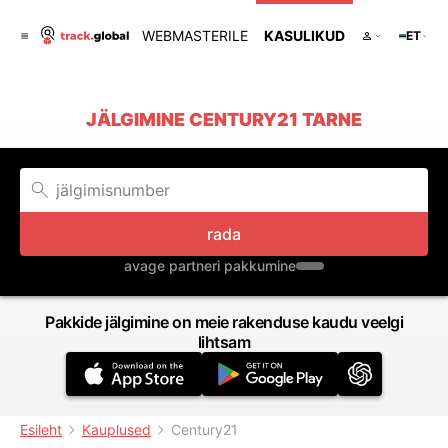
WEBMASTERILE
KASULIKUD
ET
JÄLGIMINE CENTURY21 TARNE
rada
avage partneri pakkumine
Pakkide jälgimine on meie rakenduse kaudu veelgi
lihtsam
Esileht
Kauplused
Century21