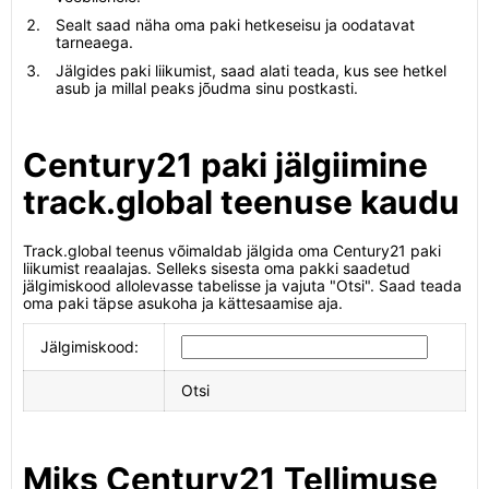
Sealt saad näha oma paki hetkeseisu ja oodatavat
tarneaega.
Jälgides paki liikumist, saad alati teada, kus see hetkel
asub ja millal peaks jõudma sinu postkasti.
Century21 paki jälgiimine
track.global teenuse kaudu
Track.global teenus võimaldab jälgida oma Century21 paki
liikumist reaalajas. Selleks sisesta oma pakki saadetud
jälgimiskood allolevasse tabelisse ja vajuta "Otsi". Saad teada
oma paki täpse asukoha ja kättesaamise aja.
Jälgimiskood:
Otsi
Miks Century21 Tellimuse