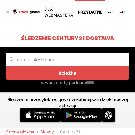
DLA
PRZYDATNE
PL
WEBMASTERA
ŚLEDZENIE CENTURY21 DOSTAWA
ścieżka
otwórz ofertę partnera
Śledzenie przesyłek jest jeszcze łatwiejsze dzięki naszej
aplikacji
Strona główna
Sklepy
Century21