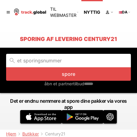
TIL
NYTTIG
DA
WEBMASTER
SPORING AF LEVERING CENTURY21
spore
åbn et partnertilbud
Det er endnu nemmere at spore dine pakker via vores
app
Hjem
Butikker
Century21