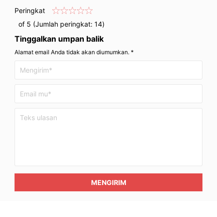
Peringkat
of 5 (Jumlah peringkat:
14
)
Tinggalkan umpan balik
Alamat email Anda tidak akan diumumkan. *
MENGIRIM