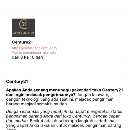
Century21
https://www.century21.com/
Waktu pengiriman
rata-rata
dari 8 ke 10 hari
Century21
Apakah Anda sedang menunggu paket dari toko Century21
dan ingin melacak pengirimannya?
Jangan khawatir,
dengan teknologi yang ada saat ini, melacak pengiriman
barang menjadi semakin mudah.
Dengan informasi yang tepat, Anda dapat mengetahui status
pengiriman barang Anda dari toko Century21 dengan cepat
dan mudah.
Berikut adalah beberapa langkah sederhana
yang dapat Anda lakukan untuk melacak pengiriman barang
Anda.