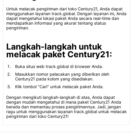
Untuk melacak pengiriman dari toko Century21, Anda dapat
menggunakan layanan track.global. Dengan layanan ini, Anda
dapat mengetahui lokasi paket Anda secara real-time dan
mendapatkan informasi yang akurat tentang status
pengiriman.
Langkah-langkah untuk
melacak paket Century21:
Buka situs web track.global di browser Anda.
Masukkan nomor pelacakan yang diberikan oleh
Century21 pada kolom yang disediakan.
Klik tombol "Cari" untuk melacak paket Anda.
Dengan mengikuti langkah-langkah di atas, Anda dapat
dengan mudah mengetahui di mana paket Century21 Anda
berada dan memantau proses pengirimannya. Jadi, jangan
ragu untuk menggunakan layanan track.global untuk melacak
pengiriman dari toko Century21!