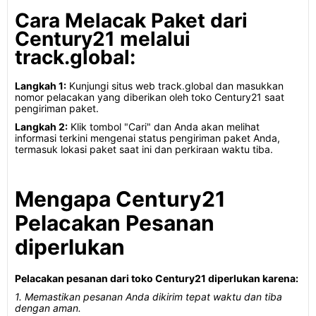
Cara Melacak Paket dari
Century21 melalui
track.global:
Langkah 1:
Kunjungi situs web track.global dan masukkan
nomor pelacakan yang diberikan oleh toko Century21 saat
pengiriman paket.
Langkah 2:
Klik tombol "Cari" dan Anda akan melihat
informasi terkini mengenai status pengiriman paket Anda,
termasuk lokasi paket saat ini dan perkiraan waktu tiba.
Mengapa Century21
Pelacakan Pesanan
diperlukan
Pelacakan pesanan dari toko Century21 diperlukan karena:
1. Memastikan pesanan Anda dikirim tepat waktu dan tiba
dengan aman.