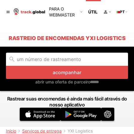
PARA O
ÚTIL
PT
WEBMASTER
RASTREIO DE ENCOMENDAS YXI LOGISTICS
acompanhar
abrir uma oferta de parceiro
Rastrear suas encomendas é ainda mais fácil através do
nosso aplicativo
Início
Serviços de entrega
YXI Logistics