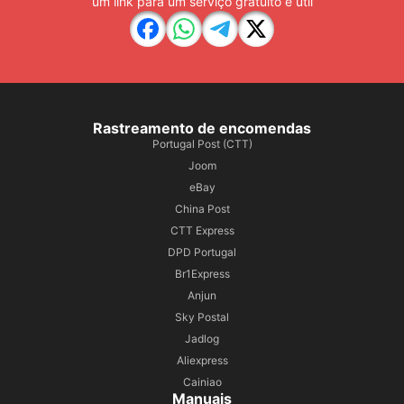
um link para um serviço gratuito e útil
Rastreamento de encomendas
Portugal Post (CTT)
Joom
eBay
China Post
CTT Express
DPD Portugal
Br1Express
Anjun
Sky Postal
Jadlog
Aliexpress
Cainiao
Manuais