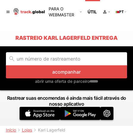
PARA O
ÚTIL
PT
WEBMASTER
RASTREIO KARL LAGERFELD ENTREGA
acompanhar
abrir uma oferta de parceiro
Rastrear suas encomendas é ainda mais fácil através do
nosso aplicativo
Início
Lojas
Karl Lagerfeld