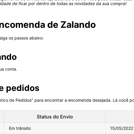
idade de ficar por dentro de todas as novidades da sua compra!
encomenda de Zalando
siga os passos abaixo:
lando
sua conta.
de pedidos
rico de Pedidos" para encontrar a encomenda desejada. Lá você pod
Status do Envio
Em trânsito
15/05/2022