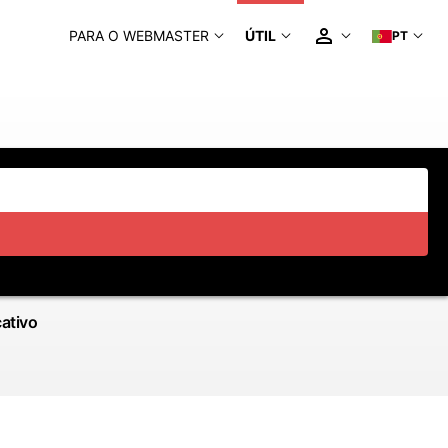
PARA O WEBMASTER
ÚTIL
PT
cativo