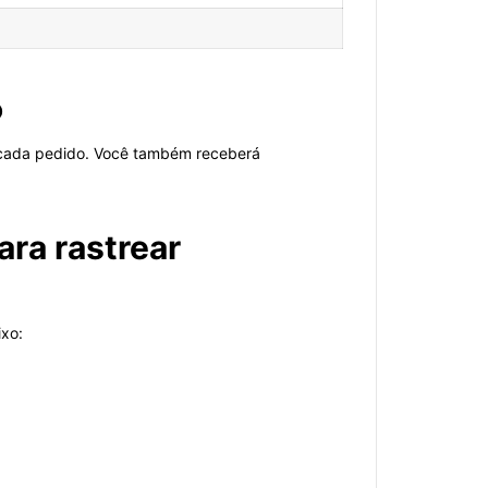
o
e cada pedido. Você também receberá
ara rastrear
ixo: