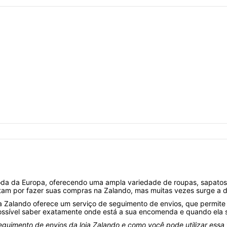
moda da Europa, oferecendo uma ampla variedade de roupas, sapato
optam por fazer suas compras na Zalando, mas muitas vezes surge a
s, a Zalando oferece um serviço de seguimento de envios, que permi
ossível saber exatamente onde está a sua encomenda e quando ela 
seguimento de envios da loja Zalando e como você pode utilizar ess