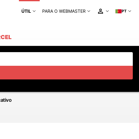
ÚTIL
PARA O WEBMASTER
PT
RCEL
cativo