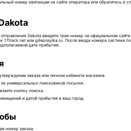
льный номер квитанции на сайте оператора или обратитесь в с
Dakota
отправления Dakota введите трек-номер на официальном сайте
 17track.net или gdeposylka.ru. После ввода номера система
редполагаемой дате прибытия.
я
дтверждении заказа или личном кабинете магазина.
н из универсальных поисковиков посылок.
ажмите кнопку поиска.
емещений и датой прибытия в ваш город.
собы
ав номер заказа.