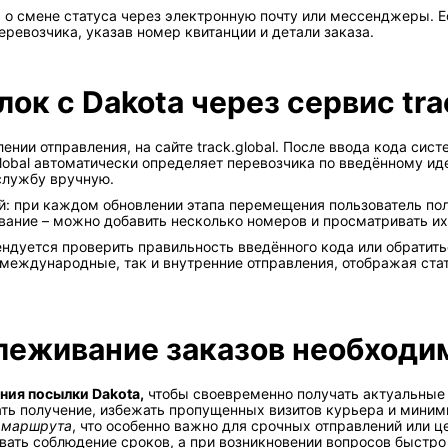
о смене статуса через электронную почту или мессенджеры. Ес
ревозчика, указав номер квитанции и детали заказа.
к с Dakota через сервис trac
нии отправления, на сайте track.global. После ввода кода сис
lobal автоматически определяет перевозчика по введённому иде
службу вручную.
й: при каждом обновлении этапа перемещения пользователь пол
ание – можно добавить несколько номеров и просматривать их
ендуется проверить правильность введённого кода или обратить
 международные, так и внутренние отправления, отображая ст
слеживание заказов необходи
ния посылки Dakota,
чтобы своевременно получать актуальные 
ать получение, избежать пропущенных визитов курьера и мини
х маршрута
, что особенно важно для срочных отправлений или 
ать соблюдение сроков, а при возникновении вопросов быстро