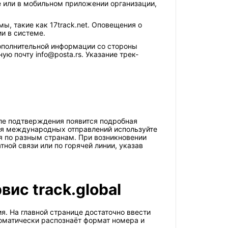
е или в мобильном приложении организации,
, такие как 17track.net. Оповещения о
и в системе.
дополнительной информации со стороны
ю почту info@posta.rs. Указание трек-
сле подтверждения появится подробная
ля международных отправлений используйте
ия по разным странам. При возникновении
ой связи или по горячей линии, указав
ис track.global
. На главной странице достаточно ввести
томатически распознаёт формат номера и