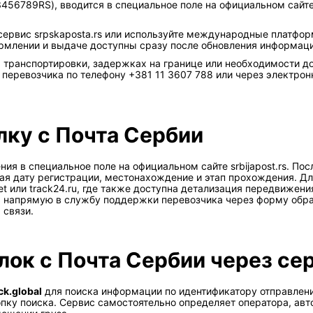
456789RS), вводится в специальное поле на официальном сайт
ервис srpskaposta.rs или используйте международные платформы
млении и выдаче доступны сразу после обновления информаци
х транспортировки, задержках на границе или необходимости 
перевозчика по телефону +381 11 3607 788 или через электронну
лку с Почта Сербии
ия в специальное поле на официальном сайте srbijapost.rs. По
ая дату регистрации, местонахождение и этап прохождения. Д
et или track24.ru, где также доступна детализация передвижен
 напрямую в службу поддержки перевозчика через форму обратн
 связи.
к с Почта Сербии через серв
k.global
для поиска информации по идентификатору отправления
опку поиска. Сервис самостоятельно определяет оператора, ав