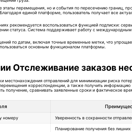
ещении груза.
ние этапы перемещения, но и события по пересечению границ, п
 Благодаря единой платформе, пользователь получает все акту
ниях рекомендуется воспользоваться функцией подписки: серв
ении статуса. Система поддерживает работу с международными
щений по датам, включая точные временные метки, что упрощае
спользоваться основным функционалом платформы.
бии Отслеживание заказов н
ки местонахождения отправлений для минимизации риска поте
перемещения корреспонденции, а также получить информацию о
ть получение, сравнивать заявленные сроки и фактическое вр
оля
Преимущес
у номеру
Уверенность в сохранности отправле
Планирование получения без лишних