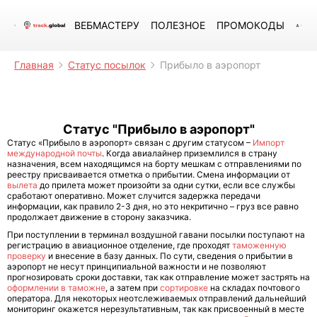
ВЕБМАСТЕРУ
ПОЛЕЗНОЕ
ПРОМОКОДЫ
Главная
Статус посылок
Прибыло в аэропорт
Статус "Прибыло в аэропорт"
Статус «Прибыло в аэропорт» связан с другим статусом –
Импорт
международной почты
. Когда авиалайнер приземлился в страну
назначения, всем находящимся на борту мешкам с отправлениями по
реестру присваивается отметка о прибытии. Смена информации от
вылета
до прилета может произойти за одни сутки, если все службы
сработают оперативно. Может случится задержка передачи
информации, как правило 2-3 дня, но это некритично – груз все равно
продолжает движение в сторону заказчика.
При поступлении в терминал воздушной гавани посылки поступают на
регистрацию в авиационное отделение, где проходят
таможенную
проверку
и внесение в базу данных. По сути, сведения о прибытии в
аэропорт не несут принципиальной важности и не позволяют
прогнозировать сроки доставки, так как отправление может застрять на
оформлении в таможне
, а затем при
сортировке
на складах почтового
оператора. Для некоторых неотслеживаемых отправлений дальнейший
мониторинг окажется нерезультативным, так как присвоенный в месте