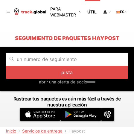
PARA
ÚTIL
ES
WEBMASTER
SEGUIMIENTO DE PAQUETES HAYPOST
pista
abrir una oferta de socio
Rastrear tus paquetes es aún más fácil a través de
nuestra aplicación
Inicio
Servicios de entrega
Haypost