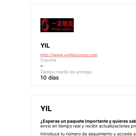
YIL
http://www.yxhlexpress.com
Soporte
-
Tiempo medio de entrega
10 días
YIL
¿Esperas un paquete importante y quieres sa
envío en tiempo real y recibir actualizaciones p
Introduce tu número de seguimiento y accede a 