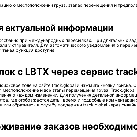
цию о местоположении груза, этапах перемещения и предпола
я актуальной информации
 особенно при международных пересылках. При длительных за
етали у отправителя. Для автоматического уведомления о пере
и такая функция доступна.
к с LBTX через сервис track
оисковое поле на сайте track.global и нажмите кнопку поиска.
, местоположение и все этапы перемещения груза. Track.globa
омления о каждом изменении. Для получения детальной информ
ра, где отображаются даты, время и подробные комментарии о
 или обратитесь в службу поддержки track.global через онлайн-
еживание заказов необходим