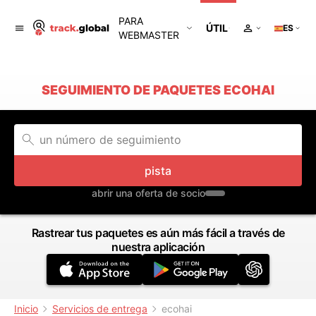
PARA
ÚTIL
ES
WEBMASTER
SEGUIMIENTO DE PAQUETES ECOHAI
pista
abrir una oferta de socio
Rastrear tus paquetes es aún más fácil a través de
nuestra aplicación
Inicio
Servicios de entrega
ecohai