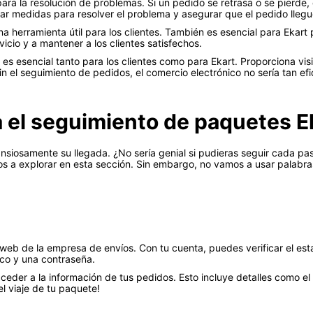
ara la resolución de problemas. Si un pedido se retrasa o se pierde
mar medidas para resolver el problema y asegurar que el pedido llegue
na herramienta útil para los clientes. También es esencial para Ekart
vicio y a mantener a los clientes satisfechos.
s esencial tanto para los clientes como para Ekart. Proporciona visi
in el seguimiento de pedidos, el comercio electrónico no sería tan ef
a el seguimiento de paquetes E
siosamente su llegada. ¿No sería genial si pudieras seguir cada pas
 a explorar en esta sección. Sin embargo, no vamos a usar palabras
 web de la empresa de envíos. Con tu cuenta, puedes verificar el esta
nico y una contraseña.
der a la información de tus pedidos. Esto incluye detalles como el
l viaje de tu paquete!